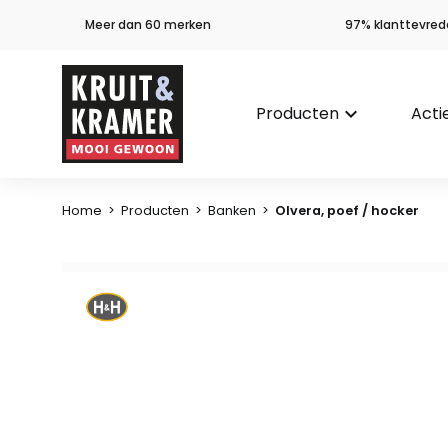
Meer dan 60 merken
97% klanttevred
Producten
keyboard_arrow_down
Acti
Home
>
Producten
>
Banken
>
Olvera, poef / hocker