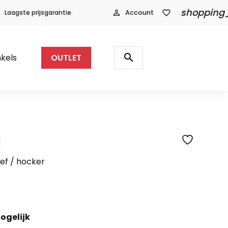
shopping
Laagste prijsgarantie
person_outline
Account
favorite_border
Producten
zoeken
search
kels
OUTLET
l
SFEERFOTO
ef / hocker
ogelijk