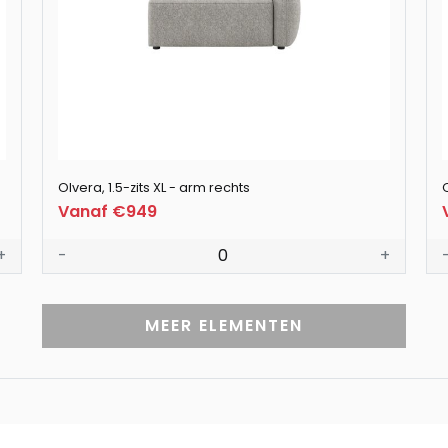
Olvera, 1.5-zits XL - arm rechts
O
Vanaf €949
+
-
0
+
MEER ELEMENTEN