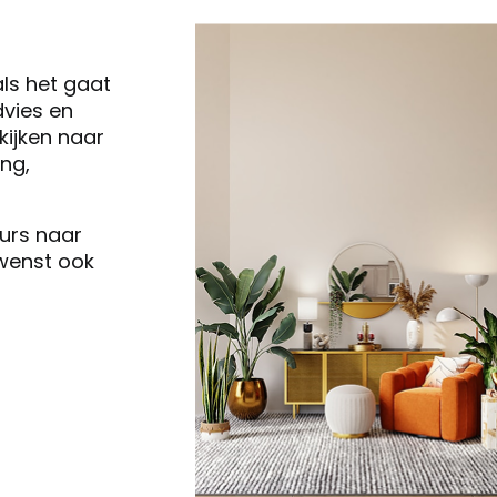
als het gaat
vies en
ijken naar
ng,
eurs naar
 wenst ook