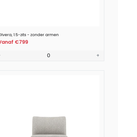
Olvera, 1.5-zits - zonder armen
Vanaf €799
-
0
+