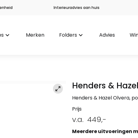
enheid
Interieuradvies aan huis
es
keyboard_arrow_down
Merken
Folders
keyboard_arrow_down
Advies
Win
Henders & Haze
Henders & Hazel Olvera, po
Prijs
v.a.
449,-
Meerdere uitvoeringen m