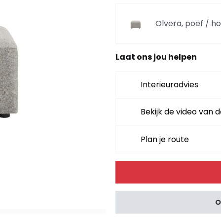
Olvera, poef / h
Laat ons jou helpen
Olvera, curved d
Interieuradvies
Olvera, curved di
Bekijk de video van d
Plan je route
Olvera, triangel
Alternative:
Olvera, triangel
O