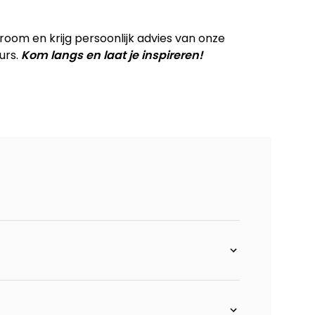
 XL - 100 cm
om en krijg persoonlijk advies van onze
urs.
Kom langs en laat je inspireren!
 - 90 cm
chts
s
 200 cm
180 cm