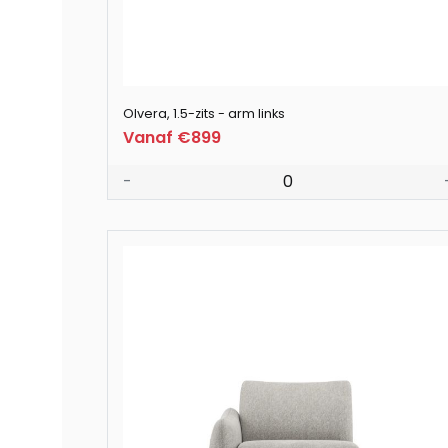
Olvera, 1.5-zits - arm links
Vanaf €899
-
0