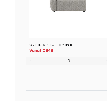
Olvera, 1.5-zits XL - arm links
Vanaf €949
-
0