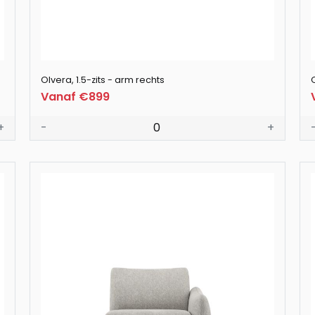
Olvera, 1.5-zits - arm rechts
Vanaf €899
+
-
0
+