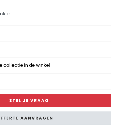
ocker
ivan - rechts
van - links
e collectie in de winkel
 poef / hocker - invoegbaar
STEL JE VRAAG
 element met rug
FFERTE AANVRAGEN