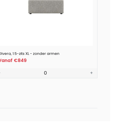
lvera, 1.5-zits XL - zonder armen
Vanaf €849
-
0
+