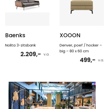
Baenks
XOOON
Nolita 3-zitsbank
Denver, poef / hocker –
big – 80 x 60 cm
2.209,-
v.a.
499,-
v.a.