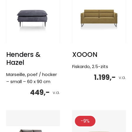
Henders &
XOOON
Hazel
Fiskardo, 2.5-zits
Marseille, poef / hocker
1.199,-
v.a.
– small – 60 x 90 cm
449,-
v.a.
-9%