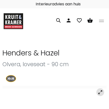
Interieuradvies aan huis
person
favorite_border
shopping_basket
Henders & Hazel
Olvera, loveseat - 90 cm