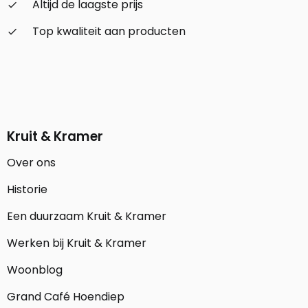
Altijd de laagste prijs
check_small
Top kwaliteit aan producten
check_small
Kruit & Kramer
Over ons
Historie
Een duurzaam Kruit & Kramer
Werken bij Kruit & Kramer
Woonblog
Grand Café Hoendiep