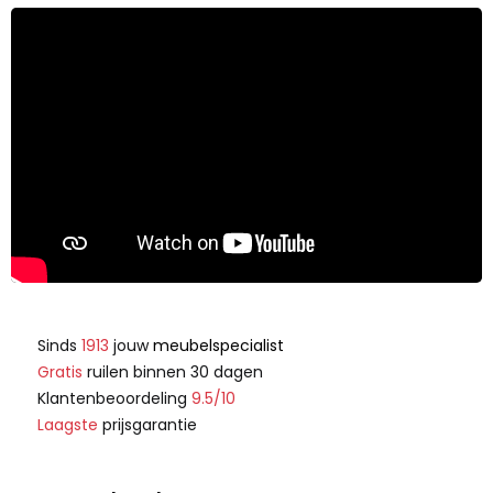
Sinds
1913
jouw
meubelspecialist
Gratis
ruilen binnen 30 dagen
Klantenbeoordeling
9.5/10
Laagste
prijsgarantie