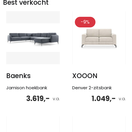
Best verkocht
-9%
Baenks
XOOON
Jamison hoekbank
Denver 2-zitsbank
3.619,-
1.049,-
v.a.
v.a.