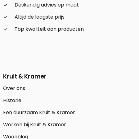
Deskundig advies op maat
check_small
Altijd de laagste prijs
check_small
Top kwaliteit aan producten
check_small
Kruit & Kramer
Over ons
Historie
Een duurzaam Kruit & Kramer
Werken bij Kruit & Kramer
Woonblog