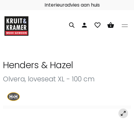
Interieuradvies aan huis
person
favorite_border
shopping_basket
Henders & Hazel
Olvera, loveseat XL - 100 cm