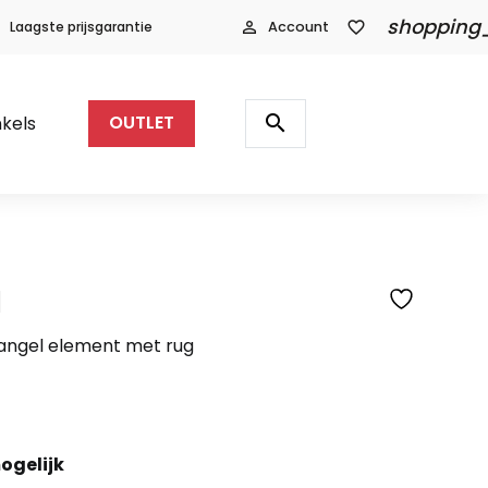
shopping
Laagste prijsgarantie
person_outline
Account
favorite_border
Producten
zoeken
search
kels
OUTLET
l
SFEERFOTO
iangel element met rug
ogelijk