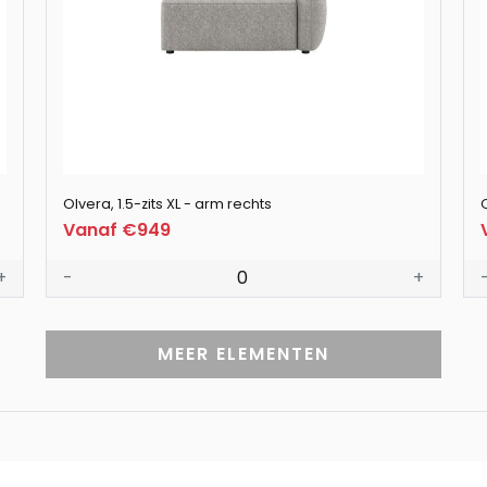
Olvera, 1.5-zits XL - arm rechts
O
Vanaf €949
+
-
0
+
MEER ELEMENTEN