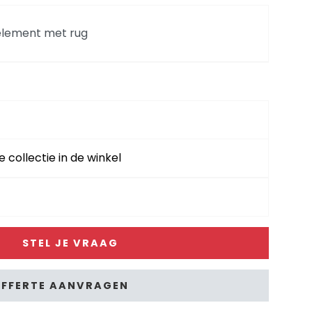
 element met rug
ivan - rechts
van - links
e collectie in de winkel
 poef / hocker - invoegbaar
STEL JE VRAAG
ocker
FFERTE AANVRAGEN