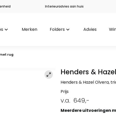
enheid
Interieuradvies aan huis
es
keyboard_arrow_down
Merken
Folders
keyboard_arrow_down
Advies
Win
 met rug
Henders & Haze
Henders & Hazel Olvera, tr
Prijs
v.a.
649,-
Meerdere uitvoeringen m