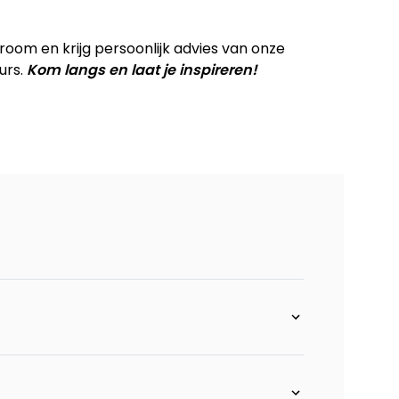
 XL - 100 cm
om en krijg persoonlijk advies van onze
urs.
Kom langs en laat je inspireren!
 - 90 cm
chts
s
 200 cm
180 cm