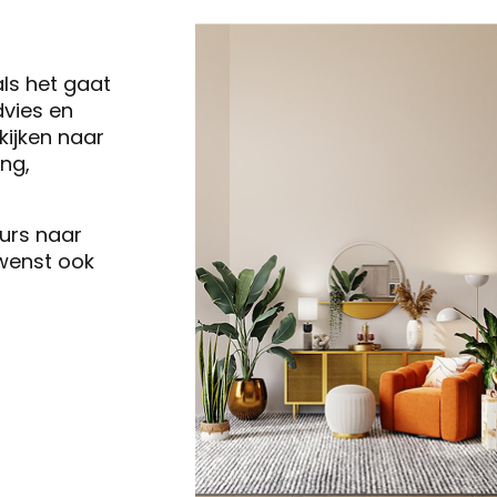
als het gaat
vies en
ijken naar
ng,
eurs naar
 wenst ook