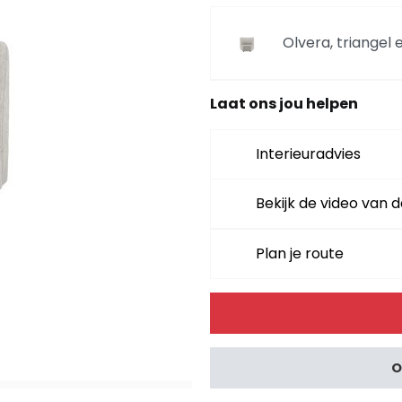
Olvera, triangel
Laat ons jou helpen
Olvera, curved d
Interieuradvies
Olvera, curved di
Bekijk de video van d
Plan je route
Olvera, triangel
Alternative:
Olvera, poef / h
O