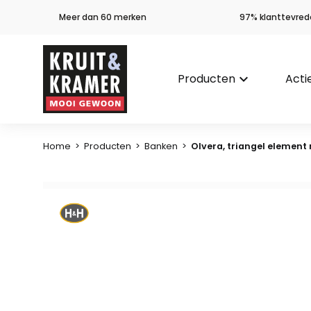
Meer dan 60 merken
97% klanttevred
Producten
keyboard_arrow_down
Acti
Home
>
Producten
>
Banken
>
Olvera, triangel element