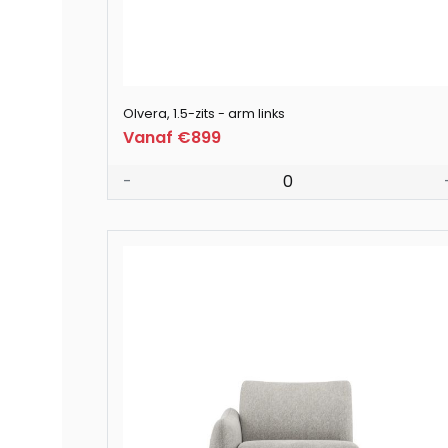
Olvera, 1.5-zits - arm links
Vanaf €899
-
0