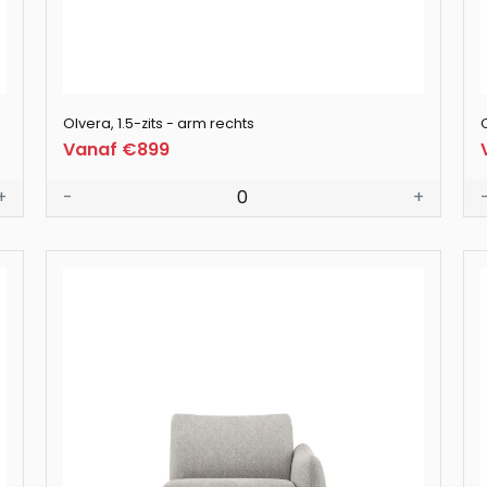
Olvera, 1.5-zits - arm rechts
Vanaf €899
+
-
0
+