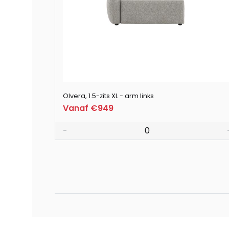
Olvera, 1.5-zits XL - arm links
Vanaf €949
-
0