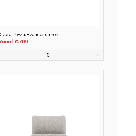
Olvera, 1.5-zits - zonder armen
Vanaf €799
-
0
+