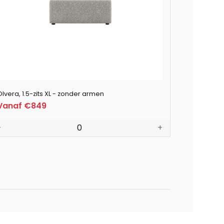
lvera, 1.5-zits XL - zonder armen
Vanaf €849
-
0
+