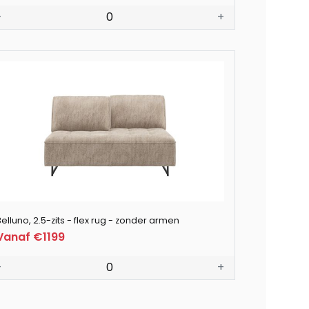
-
0
+
elluno, 2.5-zits - flex rug - zonder armen
Vanaf €1199
-
0
+