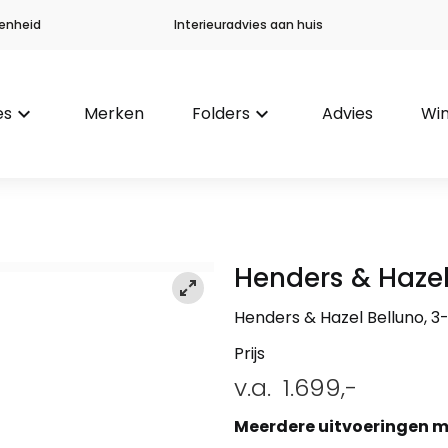
enheid
Interieuradvies aan huis
es
keyboard_arrow_down
Merken
Folders
keyboard_arrow_down
Advies
Win
Henders & Haze
Henders & Hazel Belluno, 3-z
Prijs
v.a.
1.699,-
Meerdere uitvoeringen m