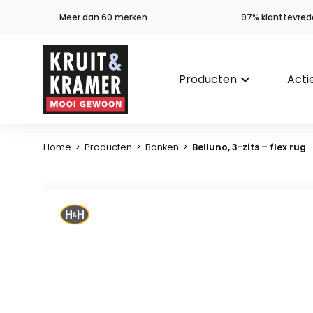
Meer dan 60 merken
97% klanttevred
Producten
keyboard_arrow_down
Acti
Home
>
Producten
>
Banken
>
Belluno, 3-zits – flex rug