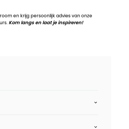
flex rug
om en krijg persoonlijk advies van onze
urs.
Kom langs en laat je inspireren!
ix rug
rm rechts + longchair links + flex
rm links + longchair rechts + flex
inks - stof Derby
rechts - stof Derby