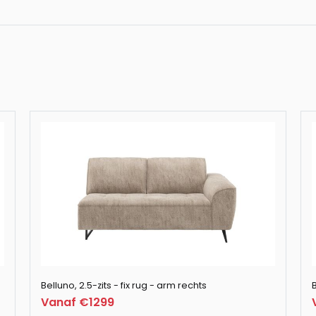
Belluno, hoekban
Belluno, hoekban
Belluno, 2.5-zits -
Belluno, poef / h
Belluno, 3-zits - f
Belluno, 2.5-zits - fix rug - arm rechts
B
Vanaf €1299
Belluno, 2.5-zits -