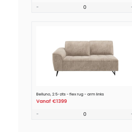
-
0
Belluno, 2.5-zits - flex rug - arm links
Vanaf €1399
-
0