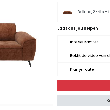
Belluno, 3-zits - 
Laat ons jou helpen
Belluno, divan re
Interieuradvies
Belluno, divan rec
Bekijk de video van d
Plan je route
Belluno, divan lin
Alternative:
Belluno, divan link
O