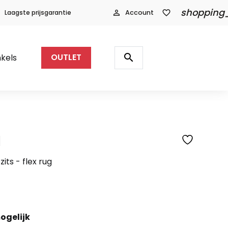
shopping
Laagste prijsgarantie
person_outline
Account
favorite_border
Producten
zoeken
search
kels
OUTLET
l
SFEERFOTO
its - flex rug
ogelijk