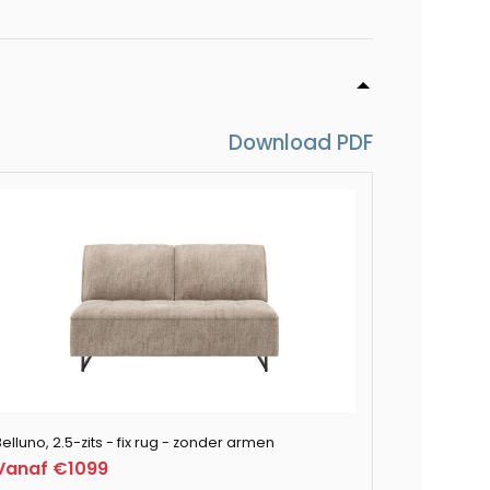
k rechts - stof Derby
k links - stof Derby
Download PDF
 flex rug
ocker 118 x 62 cm
ix rug
elluno, 2.5-zits - fix rug - zonder armen
Vanaf €1099
 fix rug