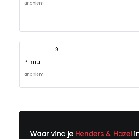
anoniem
8
Prima
anoniem
Waar vind je
Henders & Hazel
i