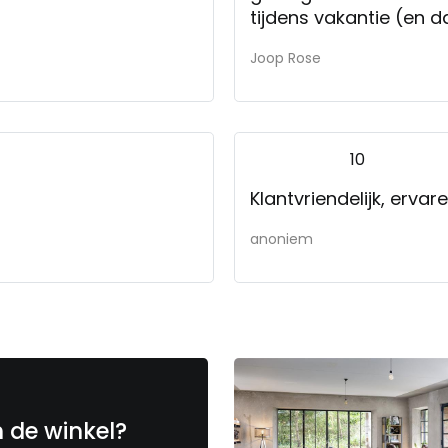
tijdens vakantie (en d
Joop Rose
10
Klantvriendelijk, erva
anoniem
n de winkel?