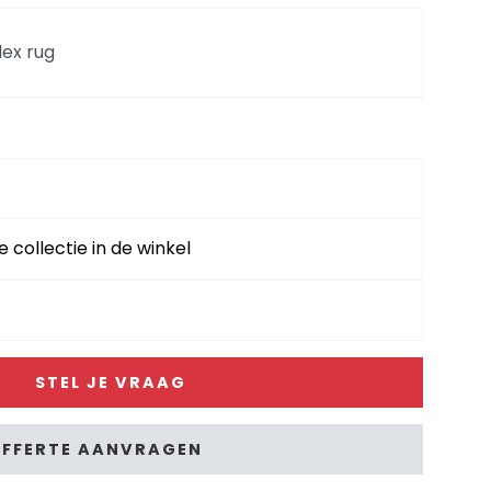
flex rug
chts flex
hts fix
e collectie in de winkel
ks flex
STEL JE VRAAG
s fix
FFERTE AANVRAGEN