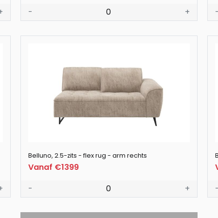
+
-
0
+
Belluno, 2.5-zits - flex rug - arm rechts
B
Vanaf €1399
+
-
0
+