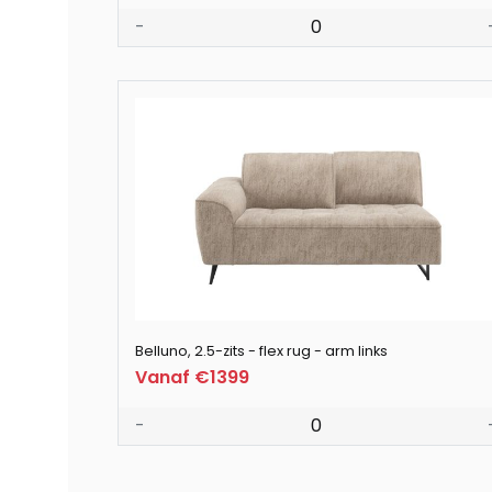
-
0
Belluno, 2.5-zits - flex rug - arm links
Vanaf €1399
-
0