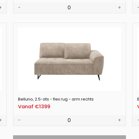
+
-
0
+
Belluno, 2.5-zits - flex rug - arm rechts
B
Vanaf €1399
+
-
0
+