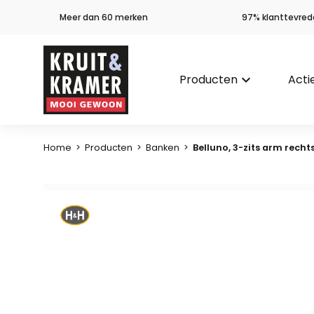
Meer dan 60 merken
97% klanttevred
Producten
keyboard_arrow_down
Acti
Home
>
Producten
>
Banken
>
Belluno, 3-zits arm rechts