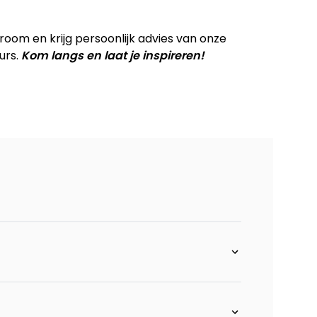
flex rug
om en krijg persoonlijk advies van onze
urs.
Kom langs en laat je inspireren!
ix rug
rm links + longchair rechts + flex
inks - stof Derby
rechts - stof Derby
k rechts - stof Derby