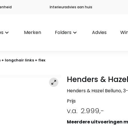
enheid
Interieuradvies aan huis
es
keyboard_arrow_down
Merken
Folders
keyboard_arrow_down
Advies
Win
 + longchair links + flex
Henders & Haze
Henders & Hazel Belluno, 3-z
Prijs
v.a.
2.999,-
Meerdere uitvoeringen m