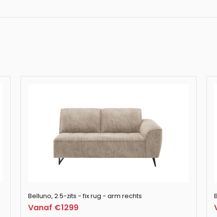
Belluno, hoekban
Belluno, 2.5-zits -
Belluno, poef / h
Belluno, 3-zits - 
Belluno, 3-zits - f
Belluno, 2.5-zits - fix rug - arm rechts
B
Vanaf €1299
Belluno, 2.5-zits -