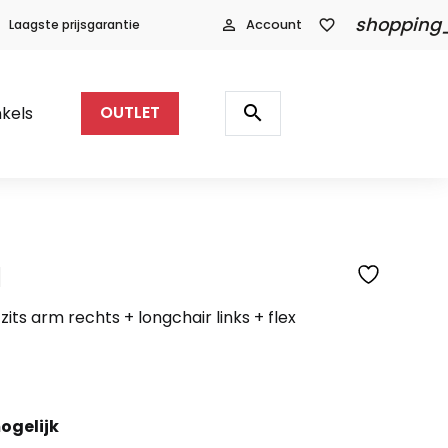
shopping
Laagste prijsgarantie
person_outline
Account
favorite_border
Producten
zoeken
search
kels
OUTLET
l
SFEERFOTO
its arm rechts + longchair links + flex
ogelijk