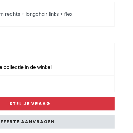
rm rechts + longchair links + flex
chts flex
hts fix
e collectie in de winkel
ks flex
STEL JE VRAAG
s fix
FFERTE AANVRAGEN