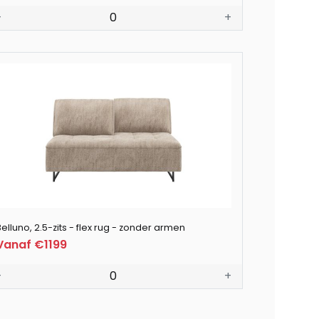
-
0
+
elluno, 2.5-zits - flex rug - zonder armen
Vanaf €1199
-
0
+