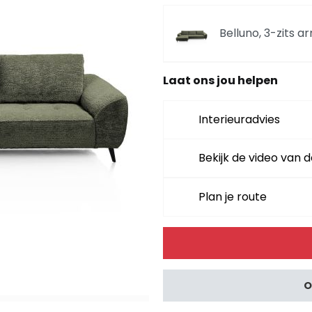
Belluno, 3-zits a
Laat ons jou helpen
Belluno, divan re
Interieuradvies
Belluno, divan rec
Bekijk de video van d
Plan je route
Belluno, divan lin
Alternative:
Belluno, divan link
O