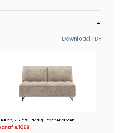
k links - stof Derby
 flex rug
Download PDF
ocker 118 x 62 cm
flex rug
ix rug
elluno, 2.5-zits - fix rug - zonder armen
Vanaf €1099
 fix rug