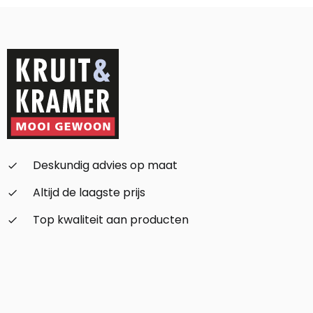
Deskundig advies op maat
check_small
Altijd de laagste prijs
check_small
Top kwaliteit aan producten
check_small