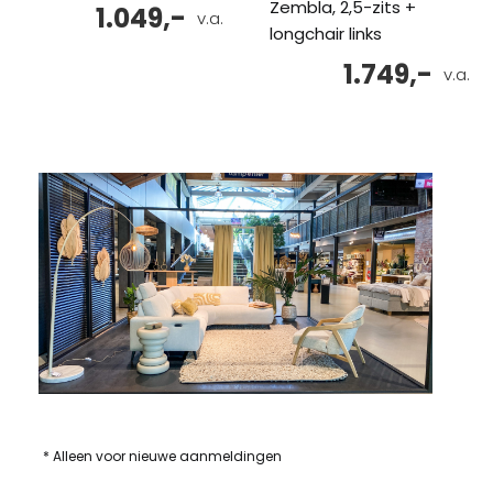
Zembla, 2,5-zits +
1.049,-
v.a.
longchair links
1.749,-
v.a.
* Alleen voor nieuwe aanmeldingen