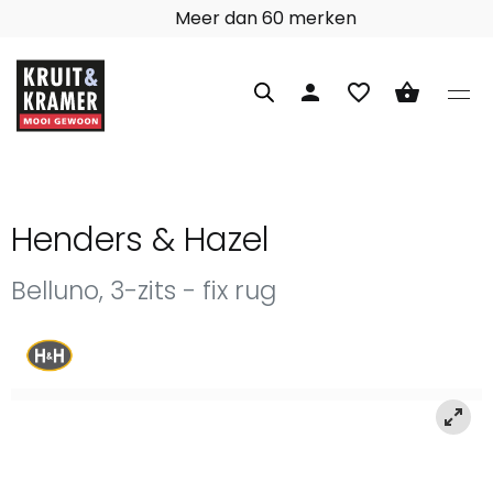
Meer dan 60 merken
person
favorite_border
shopping_basket
Henders & Hazel
Belluno, 3-zits - fix rug