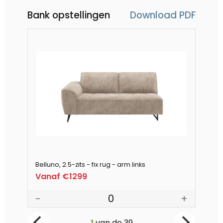
Bank opstellingen
Download PDF
Belluno, 2.5-zits - fix rug - arm links
Bel
Vanaf €1299
Va
-
0
+
-
1
van de
39