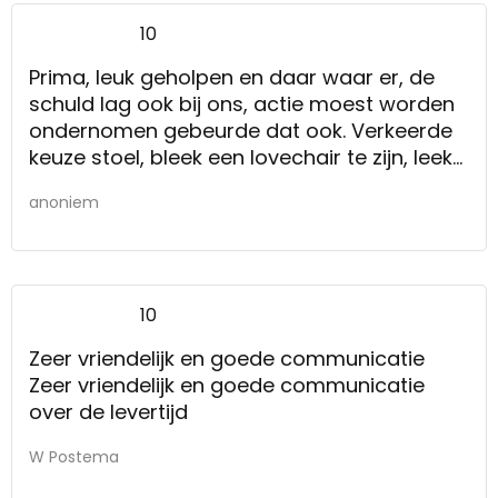
10
Prima, leuk geholpen en daar waar er, de
schuld lag ook bij ons, actie moest worden
ondernomen gebeurde dat ook. Verkeerde
keuze stoel, bleek een lovechair te zijn, leek
wel een 2zitter dus te groot, kon met b
anoniem
ijjbetaling geruild te kunnen worden. Had
ook gezegd kunnen worden.
10
Zeer vriendelijk en goede communicatie
Zeer vriendelijk en goede communicatie
over de levertijd
W Postema