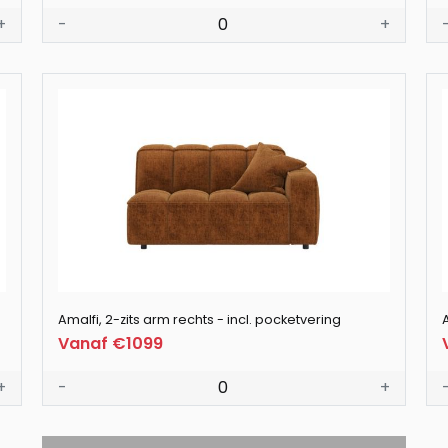
+
-
0
+
Amalfi, 2-zits arm rechts - incl. pocketvering
Vanaf €1099
+
-
0
+