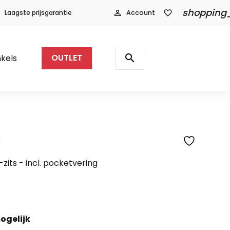
shopping
Laagste prijsgarantie
person_outline
Account
favorite_border
Producten
zoeken
search
kels
OUTLET
l
SFEERFOTO
zits - incl. pocketvering
ogelijk