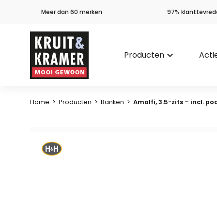
Meer dan 60 merken
97% klanttevred
Producten
keyboard_arrow_down
Acti
Home
>
Producten
>
Banken
>
Amalfi, 3.5-zits – incl. p