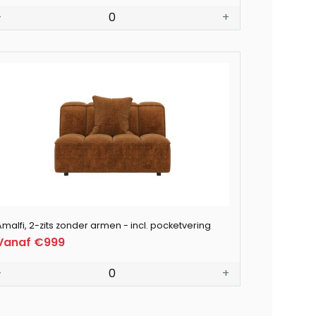
-
0
+
Amalfi, 2-zits zonder armen - incl. pocketvering
Vanaf €999
-
0
+