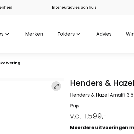
enheid
Interieuradvies aan huis
es
keyboard_arrow_down
Merken
Folders
keyboard_arrow_down
Advies
Win
ocketvering
Henders & Haze
Henders & Hazel Amalfi, 3.5-
Prijs
v.a.
1.599,-
Meerdere uitvoeringen m