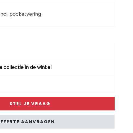
 incl. pocketvering
 pocketvering - stof Bellini
 pocketvering - stof Bellini
e collectie in de winkel
 links - hoek - ottomane rechts - stof Valencia
STEL JE VRAAG
f Derby
FFERTE AANVRAGEN