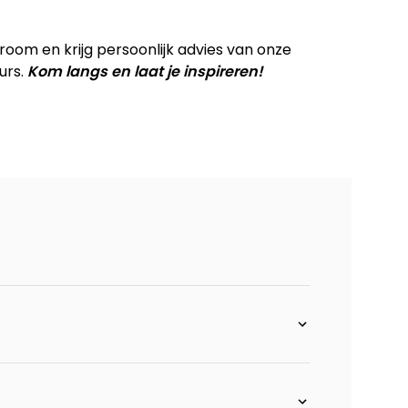
nk - stof Bellini
om en krijg persoonlijk advies van onze
urs.
Kom langs en laat je inspireren!
 derby
erby
1,5 zitsbank - Derby
bank - Derby
bank - Derby