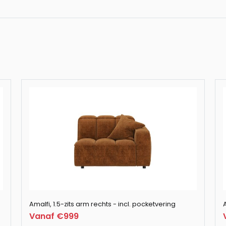
Amalfi, poef / ho
Amalfi, loveseat 
Amalfi, 3-zits - i
Amalfi, 2-zits - i
Amalfi, 1.5-zits arm rechts - incl. pocketvering
A
Vanaf €999