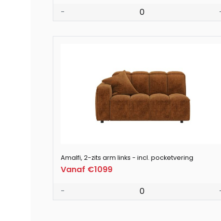
-
0
Amalfi, 2-zits arm links - incl. pocketvering
Vanaf €1099
-
0