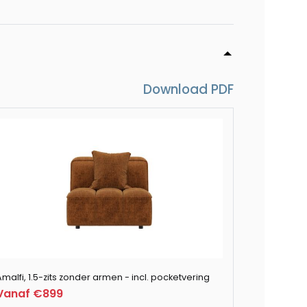
cker 100 x 74 cm - incl. pocketvering
- incl. pocketvering
Download PDF
ncl. pocketvering
ncl. pocketvering
malfi, 1.5-zits zonder armen - incl. pocketvering
Vanaf €899