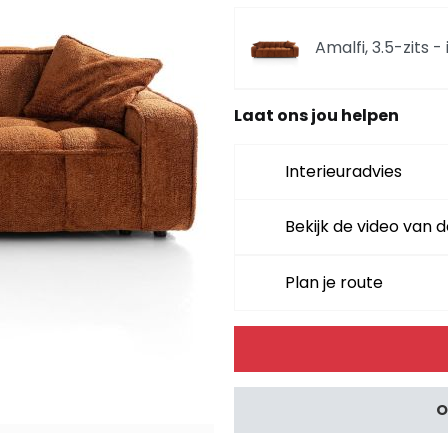
Amalfi, 3.5-zits -
Laat ons jou helpen
Amalfi, 1.5-zits -
Interieuradvies
Amalfi, 1.5-zits -
Bekijk de video van d
Amalfi, longchair
Plan je route
koraal
Alternative:
Amalfi, 3 zits sto
O