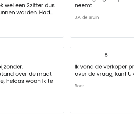
ek wel een 2zitter dus
neemt!
 kunnen worden. Had
J.P. de Bruin
8
ijzonder.
Ik vond de verkoper p
rstand over de maat
over de vraag, kunt U d
ee, helaas woon ik te
Boer