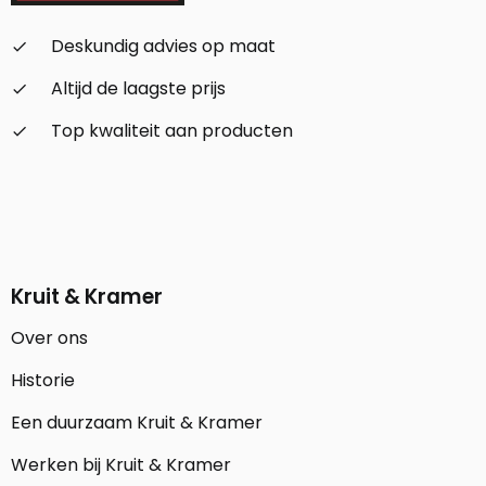
Deskundig advies op maat
check_small
Altijd de laagste prijs
check_small
Top kwaliteit aan producten
check_small
Kruit & Kramer
Over ons
Historie
Een duurzaam Kruit & Kramer
Werken bij Kruit & Kramer