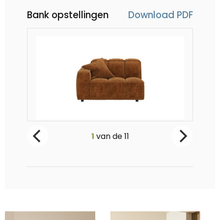
Bank opstellingen
Download PDF
Amalfi, 1.5-zits arm links - incl. pocketvering
Ama
1
van de
11
Vanaf €999
V
-
0
+
-