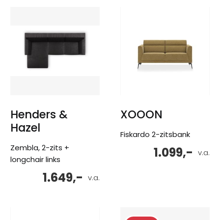
Henders &
XOOON
Hazel
Fiskardo 2-zitsbank
Zembla, 2-zits +
1.099,-
v.a.
longchair links
1.649,-
v.a.