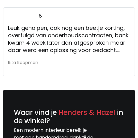
8
Leuk geholpen, ook nog een beetje korting,
overtuigd van onderhoudscontracten, bank
kwam 4 week later dan afgesproken maar
daar werd een oplossing voor bedacht.
Kortom prima allemaal!
Rita Koopman
De service
Waar vind je
Henders & Hazel
in
de winkel?
Een modern interieur bereik je
met een handomdraai dankzij de