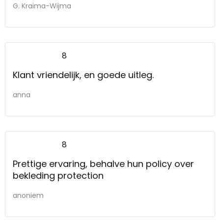
G. Kraima-Wijma
viel ons meteen op.
8
Klant vriendelijk, en goede uitleg.
anna
8
Prettige ervaring, behalve hun policy over
bekleding protection
anoniem