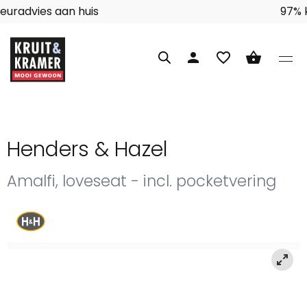
Interieuradvies aan huis
person
favorite_border
shopping_basket
Henders & Hazel
Amalfi, loveseat - incl. pocketvering