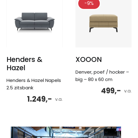
-9%
Henders &
XOOON
Hazel
Denver, poef / hocker –
big – 80 x 60 cm
Henders & Hazel Napels
2.5 zitsbank
499,-
v.a.
1.249,-
v.a.