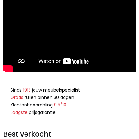
Sinds
1913
jouw
meubelspecialist
Gratis
ruilen binnen 30 dagen
Klantenbeoordeling
9.5/10
Laagste
prijsgarantie
Best verkocht