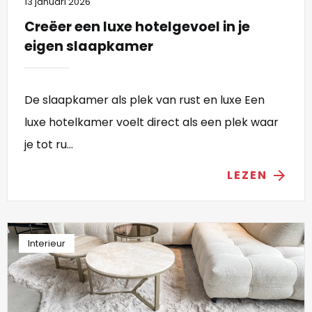
13 januari 2026
Creëer een luxe hotelgevoel in je
eigen slaapkamer
De slaapkamer als plek van rust en luxe Een
luxe hotelkamer voelt direct als een plek waar
je tot ru...
LEZEN
arrow_forward
Interieur