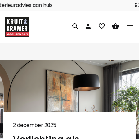
Interieuradvies aan huis
person
favorite_border
shopping_basket
2 december 2025