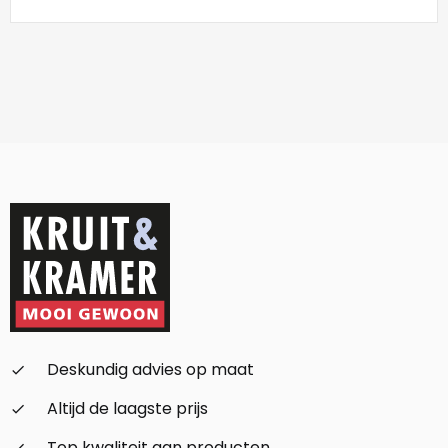
Deskundig advies op maat
check_small
Altijd de laagste prijs
check_small
Top kwaliteit aan producten