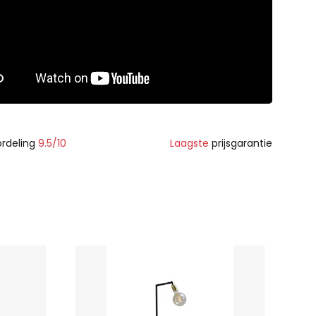
rdeling
9.5/10
Laagste
prijsgarantie