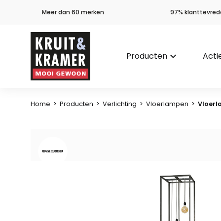
Meer dan 60 merken
97% klanttevred
Producten
keyboard_arrow_down
Acti
Home
>
Producten
>
Verlichting
>
Vloerlampen
>
Vloerl