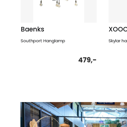
Baenks
XOO
Southport Hanglamp
Skylar h
479,-