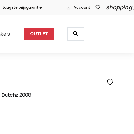
shopping
Laagste prijsgarantie
person_outline
Account
favorite_border
Producten
zoeken
search
kels
OUTLET
p Dutchz 2008