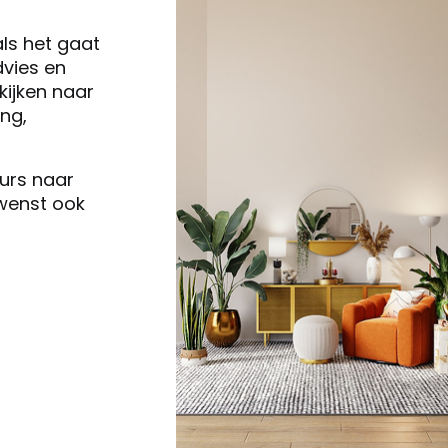
als het gaat
vies en
ijken naar
ng,
eurs naar
 wenst ook