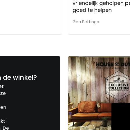
vriendelijk geholpen p
goed te helpen
Gea Pettinga
n de winkel?
et
ste
ven
akt
. De