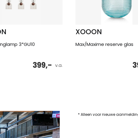
ON
XOOON
anglamp 3*GU10
Max/Maxime reserve glas
399,-
3
v.a.
* Alleen voor nieuwe aanmeldi