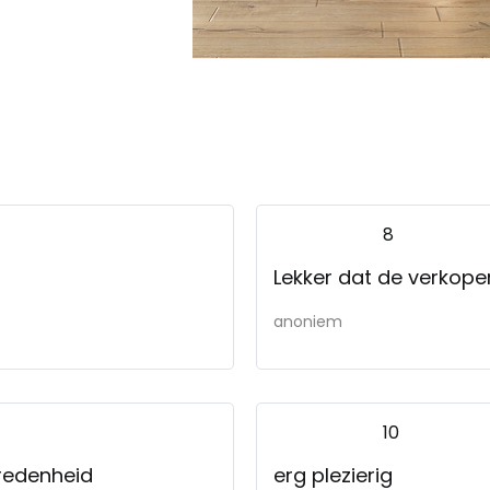
8
Lekker dat de verkoper
anoniem
10
vredenheid
erg plezierig