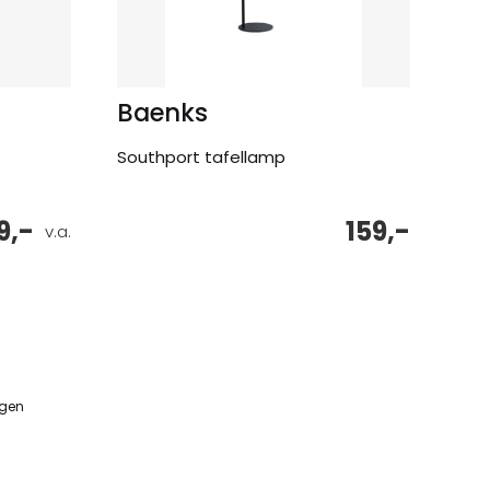
Baenks
Southport tafellamp
9,-
159,-
v.a.
ngen