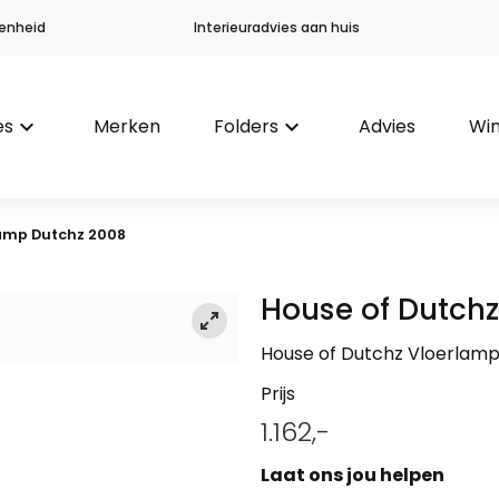
enheid
Interieuradvies aan huis
es
keyboard_arrow_down
Merken
Folders
keyboard_arrow_down
Advies
Win
amp Dutchz 2008
House of Dutchz
House of Dutchz Vloerlam
Prijs
1.162,-
Laat ons jou helpen