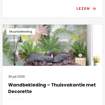
LEZEN
arrow_forward
Muurbekleding
30 juli 2020
Wandbekleding – Thuisvakantie met
Decorette