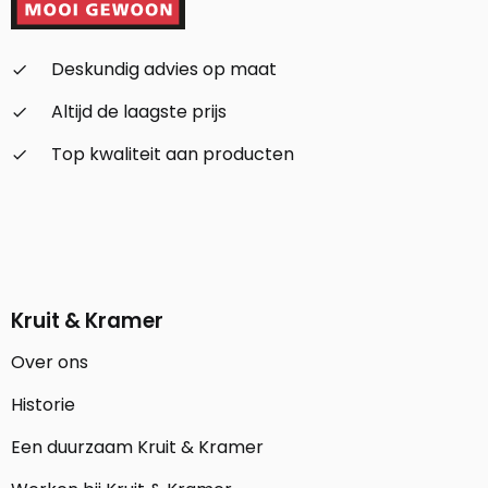
Deskundig advies op maat
check_small
Altijd de laagste prijs
check_small
Top kwaliteit aan producten
check_small
Kruit & Kramer
Over ons
Historie
Een duurzaam Kruit & Kramer