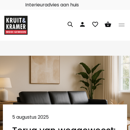
Interieuradvies aan huis
person
favorite_border
shopping_basket
5 augustus 2025