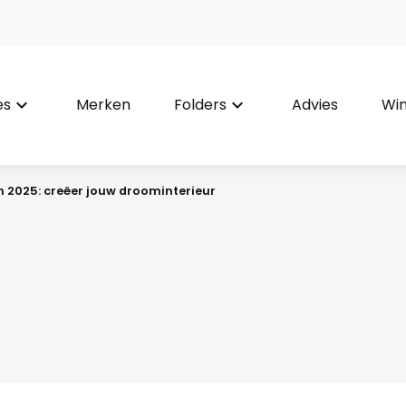
es
keyboard_arrow_down
Merken
Folders
keyboard_arrow_down
Advies
Win
n 2025: creëer jouw droominterieur