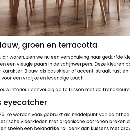
lauw, groen en terracotta
air waren, zien we nu een verschuiving naar gedurfde kle
en een vleugje paars in de schijnwerpers. Deze kleuren p
arakter. Blauw, als basiskleur of accent, straalt rust en st
oor een vrolijke en levendige touch.
ouw interieur eenvoudig op te frissen met de trendkleure
s eyecatcher
25. Ze worden vaak gebruikt als middelpunt van de zitho
trische vloerkleden met organische patronen breken de
en spelen een belangrijke rol, denk aan kussens met grov