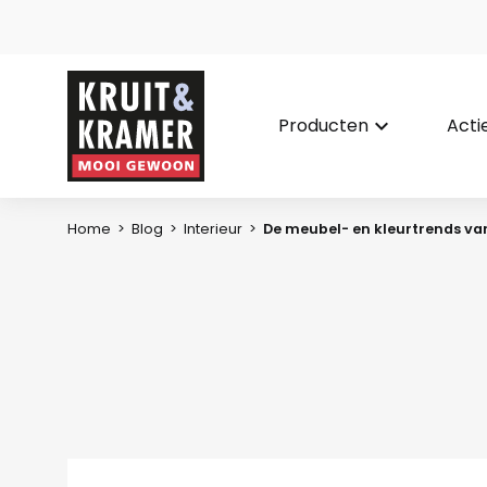
Producten
keyboard_arrow_down
Acti
Home
>
Blog
>
Interieur
>
De meubel- en kleurtrends va