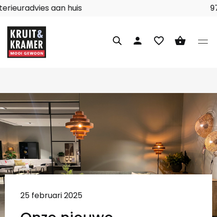
Interieuradvies aan huis
person
favorite_border
shopping_basket
25 februari 2025