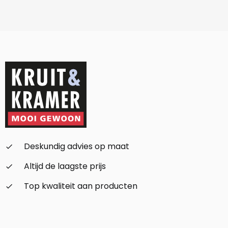
Deskundig advies op maat
check_small
Altijd de laagste prijs
check_small
Top kwaliteit aan producten
check_small