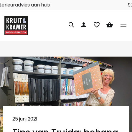
Interieuradvies aan huis
person
favorite_border
shopping_basket
25 juni 2021