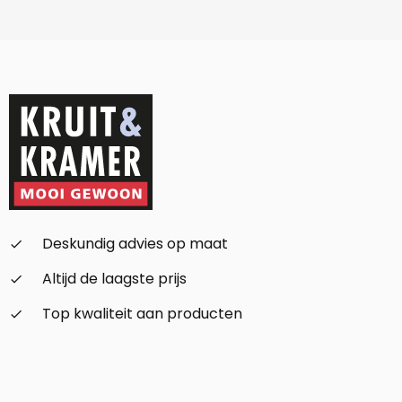
Deskundig advies op maat
check_small
Altijd de laagste prijs
check_small
Top kwaliteit aan producten
check_small