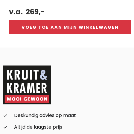
v.a.
269,-
VOEG TOE AAN MIJN WINKELWAGEN
Alternative:
Deskundig advies op maat
check_small
Altijd de laagste prijs
check_small