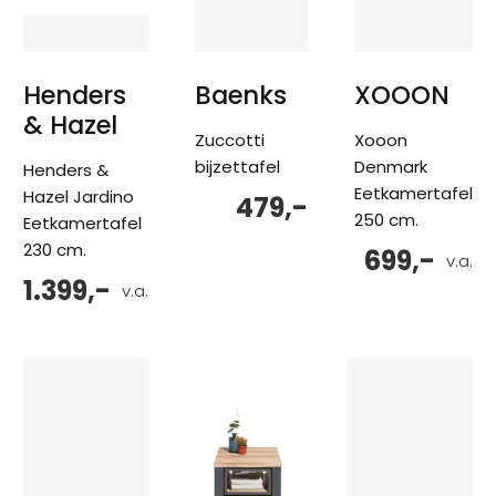
Henders
Baenks
XOOON
& Hazel
Zuccotti
Xooon
bijzettafel
Denmark
Henders &
Eetkamertafel
Hazel Jardino
479,-
250 cm.
Eetkamertafel
230 cm.
699,-
v.a.
1.399,-
v.a.