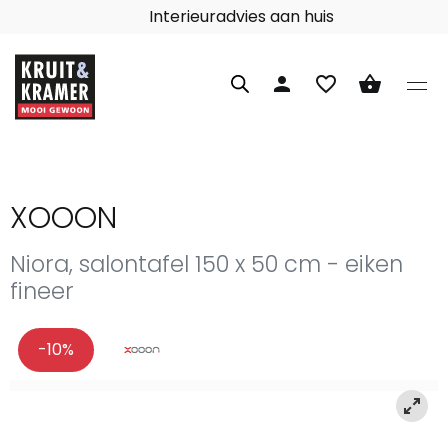
Interieuradvies aan huis
person
favorite_border
shopping_basket
XOOON
Niora, salontafel 150 x 50 cm - eiken
fineer
-10%