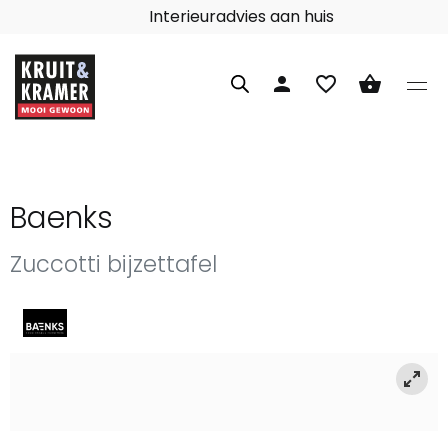
Interieuradvies aan huis
person
favorite_border
shopping_basket
Baenks
Zuccotti bijzettafel