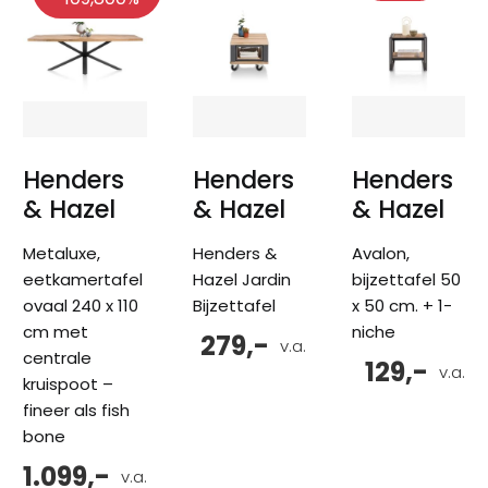
Henders
Henders
Henders
& Hazel
& Hazel
& Hazel
Metaluxe,
Henders &
Avalon,
eetkamertafel
Hazel Jardin
bijzettafel 50
ovaal 240 x 110
Bijzettafel
x 50 cm. + 1-
cm met
niche
279,-
v.a.
centrale
129,-
v.a.
kruispoot –
fineer als fish
bone
1.099,-
v.a.