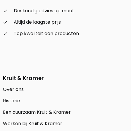
Deskundig advies op maat
check_small
Altijd de laagste prijs
check_small
Top kwaliteit aan producten
check_small
Kruit & Kramer
Over ons
Historie
Een duurzaam Kruit & Kramer
Werken bij Kruit & Kramer