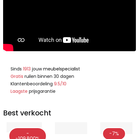
Sinds
1913
jouw
meubelspecialist
Gratis
ruilen binnen 30 dagen
Klantenbeoordeling
9.5/10
Laagste
prijsgarantie
Best verkocht
-
-7%
-109,800%