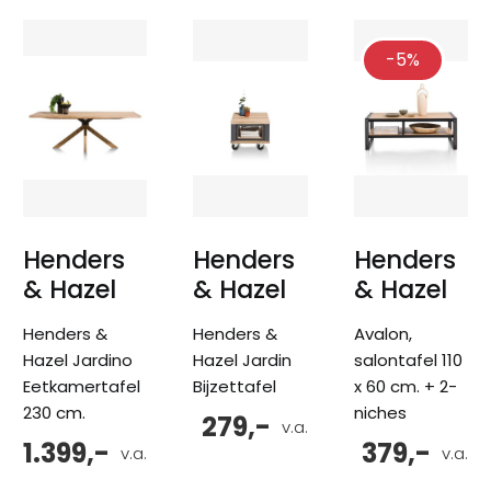
-5%
Henders
Henders
Henders
& Hazel
& Hazel
& Hazel
Henders &
Henders &
Avalon,
Hazel Jardino
Hazel Jardin
salontafel 110
Eetkamertafel
Bijzettafel
x 60 cm. + 2-
230 cm.
niches
279,-
v.a.
1.399,-
379,-
v.a.
v.a.