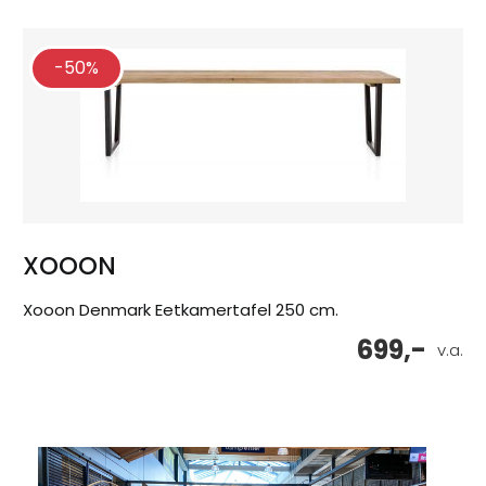
-50%
XOOON
Xooon Denmark Eetkamertafel 250 cm.
699,-
v.a.