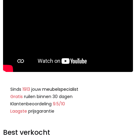
Sinds
1913
jouw
meubelspecialist
Gratis
ruilen binnen 30 dagen
Klantenbeoordeling
9.5/10
Laagste
prijsgarantie
Best verkocht