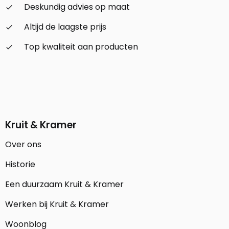
Deskundig advies op maat
check_small
Altijd de laagste prijs
check_small
Top kwaliteit aan producten
check_small
Kruit & Kramer
Over ons
Historie
Een duurzaam Kruit & Kramer
Werken bij Kruit & Kramer
Woonblog