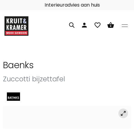
Interieuradvies aan huis
person
favorite_border
shopping_basket
Baenks
Zuccotti bijzettafel