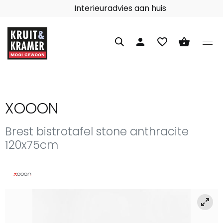
Interieuradvies aan huis
person
favorite_border
shopping_basket
XOOON
Brest bistrotafel stone anthracite
120x75cm