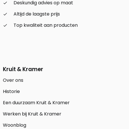
Deskundig advies op maat
check_small
Altijd de laagste prijs
check_small
Top kwaliteit aan producten
check_small
Kruit & Kramer
Over ons
Historie
Een duurzaam Kruit & Kramer
Werken bij Kruit & Kramer
Woonblog