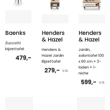
Baenks
Henders
Henders
& Hazel
& Hazel
Zuccotti
bijzettafel
Henders &
Jardin,
Hazel Jardin
salontafel 100
479,-
Bijzettafel
x 60 cm + 2-
laden + 1-
279,-
v.a.
niche
599,-
v.a.