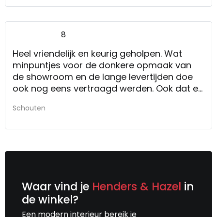
8
Heel vriendelijk en keurig geholpen. Wat
minpuntjes voor de donkere opmaak van
de showroom en de lange levertijden doe
ook nog eens vertraagd werden. Ook dat er
niet direct een besluit over de prijs
Schouten
genomen kon worden.
Zie minpunten. Los die op.
Waar vind je
Henders & Hazel
in
de winkel?
Een modern interieur bereik je