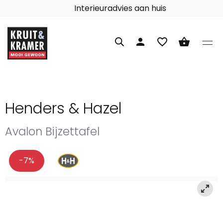
Interieuradvies aan huis
person
favorite_border
shopping_basket
Henders & Hazel
Avalon Bijzettafel
-7%