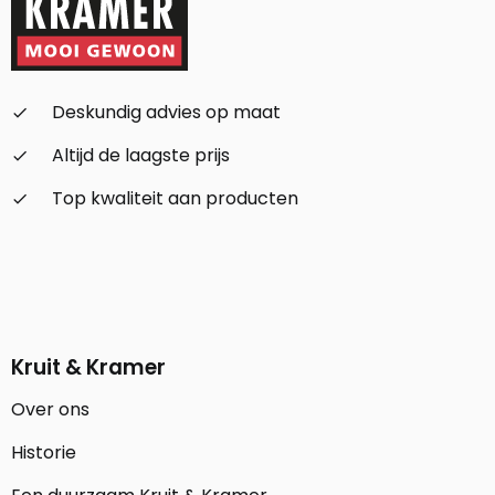
Deskundig advies op maat
check_small
Altijd de laagste prijs
check_small
Top kwaliteit aan producten
check_small
Kruit & Kramer
Over ons
Historie