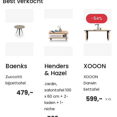
Best verkocht
-54%
Baenks
Henders
XOOON
& Hazel
Zuccotti
XOOON
bijzettafel
Darwin
Jardin,
Eettafel
salontafel 100
479,-
x 60 cm + 2-
599,-
v.a.
laden + 1-
niche