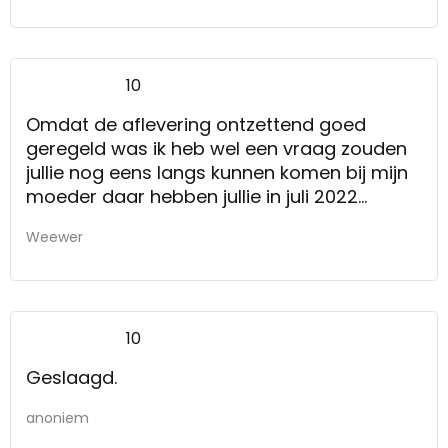
10
Omdat de aflevering ontzettend goed
geregeld was ik heb wel een vraag zouden
jullie nog eens langs kunnen komen bij mijn
moeder daar hebben jullie in juli 2022
dressoir eettafel en salontafel afgeleverd
Weewer
nu sluiten de deuren van het dressoir niet
helemaal goed
10
Geslaagd.
anoniem