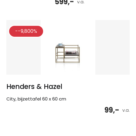
599,-
v.a.
--9,800%
Henders & Hazel
City, bijzettafel 60 x 60 cm
99,-
v.a.