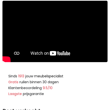
Sinds
1913
jouw
meubelspecialist
Gratis
ruilen binnen 30 dagen
Klantenbeoordeling
9.5/10
Laagste
prijsgarantie