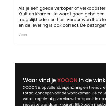
Als je een goede verkoper of verkoopster 
Kruit en Kramer. Je wordt goed geholpen e
mogelijkheden en tips. Verder wordt de le
en de levering is ook correct. De bezorg
we moesten zelf de meubels uitpakken, 
Veen
niet heel erg. Kortom: prima winkel, prima
verkoopmedewerkers, correcte levertijd e
een goed.
Waar vind je
XOOON
in de wink
XOOON is opvallend, eigenzinnig en trendy, 
totaal concept voor de woonkamer. De colle
wordt regelmatig vernieuwd en speelt in op 
nieuwste trends en kleuren. Elk Xooon meub