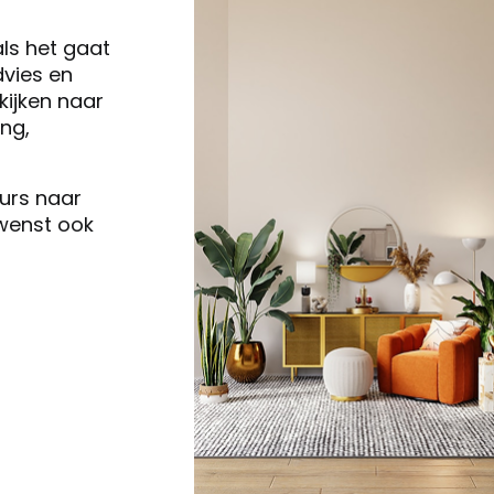
als het gaat
vies en
ijken naar
ng,
eurs naar
 wenst ook