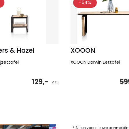
-54%
rs & Hazel
XOOON
jzettafel
XOOON Darwin Eettafel
129,-
59
v.a.
* Alleen voor nieuwe aanmeldi