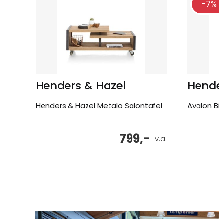
-7%
Henders & Hazel
Hende
Henders & Hazel Metalo Salontafel
Avalon Bi
799,-
v.a.