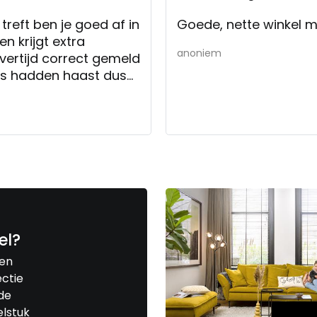
treft ben je goed af in
Goede, nette winkel m
n krijgt extra
anoniem
vertijd correct gemeld
ers hadden haast dus
maar dat vonden we
n voor de levering
el?
een
ctie
de
elstuk