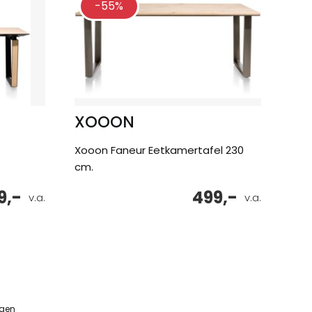
-55%
XOOON
Xooon Faneur Eetkamertafel 230
cm.
9,-
499,-
v.a.
v.a.
ngen