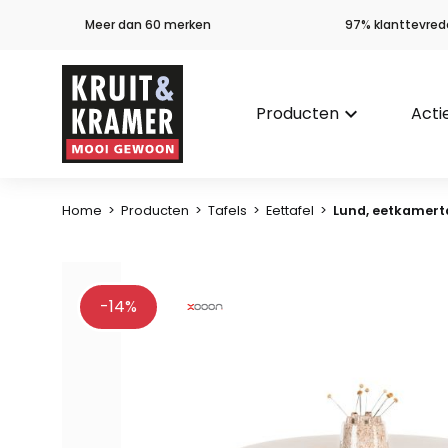
Meer dan 60 merken
97% klanttevred
Producten
keyboard_arrow_down
Acti
Home
>
Producten
>
Tafels
>
Eettafel
>
Lund, eetkamertaf
-14%