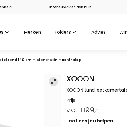
enheid
Interieuradvies aan huis
es
keyboard_arrow_down
Merken
Folders
keyboard_arrow_down
Advies
Win
el rond 140 cm. – stone-skin – centrale p...
XOOON
XOOON Lund, eetkamertafel 
Prijs
v.a.
1.199,-
Laat ons jou helpen