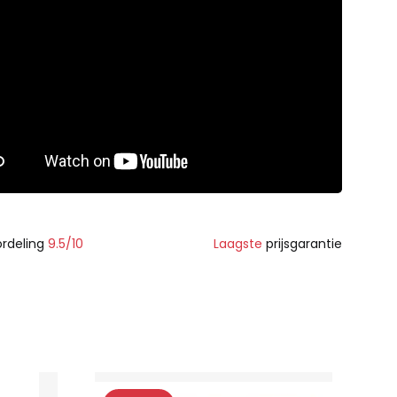
rdeling
9.5/10
Laagste
prijsgarantie