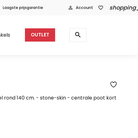
shopping
Laagste prijsgarantie
person_outline
Account
favorite_border
Producten
zoeken
search
kels
OUTLET
SFEERFOTO
rond 140 cm. - stone-skin - centrale poot kort