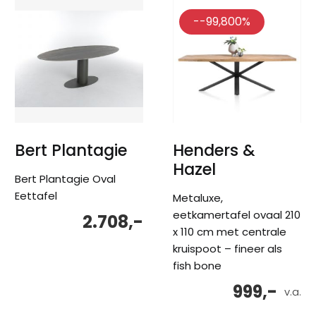
--99,800%
Bert Plantagie
Henders &
Hazel
Bert Plantagie Oval
Eettafel
Metaluxe,
eetkamertafel ovaal 210
2.708,-
x 110 cm met centrale
kruispoot – fineer als
fish bone
999,-
v.a.