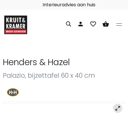
Interieuradvies aan huis
person
favorite_border
shopping_basket
Henders & Hazel
Palazio, bijzettafel 60 x 40 cm