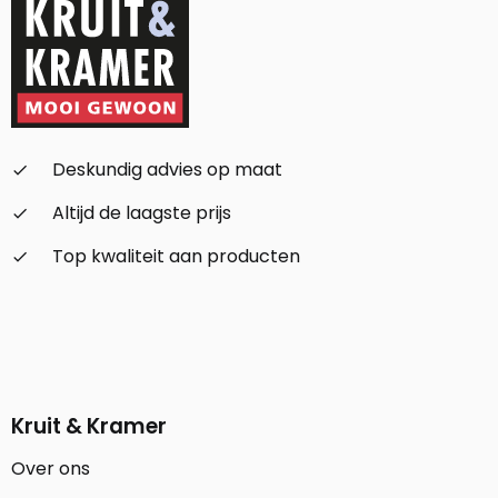
Deskundig advies op maat
check_small
Altijd de laagste prijs
check_small
Top kwaliteit aan producten
check_small
Kruit & Kramer
Over ons