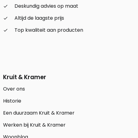
Deskundig advies op maat
check_small
Altijd de laagste prijs
check_small
Top kwaliteit aan producten
check_small
Kruit & Kramer
Over ons
Historie
Een duurzaam Kruit & Kramer
Werken bij Kruit & Kramer
Woonblog