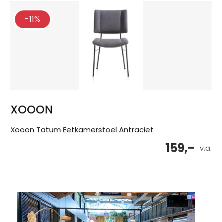
-11%
XOOON
Xooon Tatum Eetkamerstoel Antraciet
159,-
v.a.