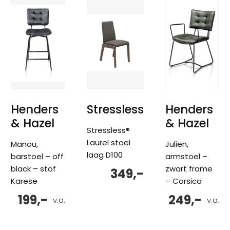
Henders
Stressless
Henders
& Hazel
& Hazel
Stressless®
Laurel stoel
Manou,
Julien,
laag D100
barstoel – off
armstoel –
black – stof
zwart frame
349,-
Karese
– Corsica
199,-
249,-
v.a.
v.a.