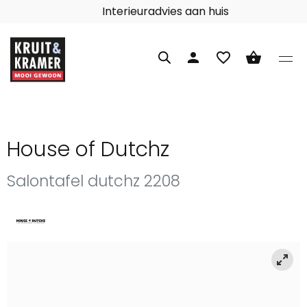
Interieuradvies aan huis
person
favorite_border
shopping_basket
House of Dutchz
Salontafel dutchz 2208