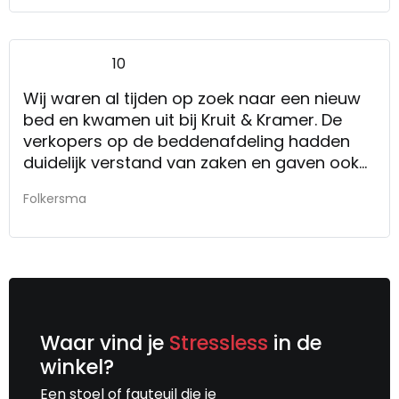
10
Wij waren al tijden op zoek naar een nieuw
bed en kwamen uit bij Kruit & Kramer. De
verkopers op de beddenafdeling hadden
duidelijk verstand van zaken en gaven ook
uitgebreid advies op maat, naar onze
Folkersma
tevredenheid. Uiteindelijk hebben wij een
prachtige boxspring gekocht met een
heerlijke topper, een bed die geschikt voor
jaren slaapplezier. Ook de service en
levering waren uitstekend. Een zaak die wij
zeker zullen aanraden bij familie en
vrienden.
Waar vind je
Stressless
in de
Eerlijke verkopers, met een oprecht advies.
winkel?
Vakbekwame verkopers en nemen echt de
Een stoel of fauteuil die je
tijd voor jou als klant. Mooie woonwinkel,