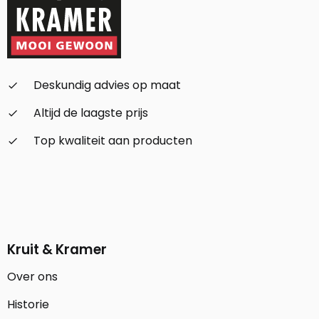
Deskundig advies op maat
check_small
Altijd de laagste prijs
check_small
Top kwaliteit aan producten
check_small
Kruit & Kramer
Over ons
Historie