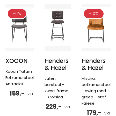
-11%
-10%
XOOON
Henders
Henders
& Hazel
& Hazel
Xooon Tatum
Eetkamerstoel
Julien,
Mischa,
Antraciet
barstoel –
eetkamerstoel
zwart frame
– swing rond +
159,-
v.a.
– Corsica
greep – stof
karese
229,-
v.a.
179,-
v.a.