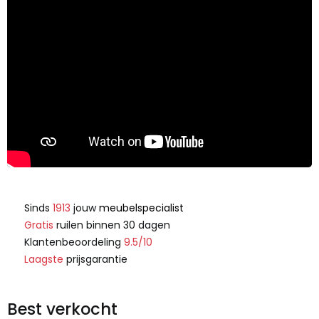
Sinds
1913
jouw
meubelspecialist
Gratis
ruilen binnen 30 dagen
Klantenbeoordeling
9.5/10
Laagste
prijsgarantie
Best verkocht