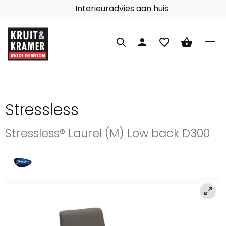
Interieuradvies aan huis
person
favorite_border
shopping_basket
Stressless
Stressless® Laurel (M) Low back D300