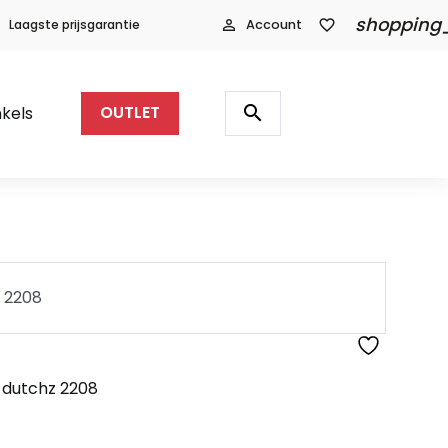
shopping
Laagste prijsgarantie
person_outline
Account
favorite_border
Producten
zoeken
search
kels
OUTLET
z 2208
z 2208
 dutchz 2208
z 2208