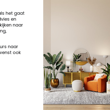
als het gaat
vies en
ijken naar
ng,
eurs naar
 wenst ook