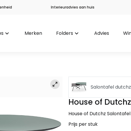
enheid
Interieuradvies aan huis
es
keyboard_arrow_down
Merken
Folders
keyboard_arrow_down
Advies
Win
Salontafel dutch
House of Dutchz
Salontafel Dutch
House of Dutchz Salontafel
Prijs per stuk
Salontafel dutch