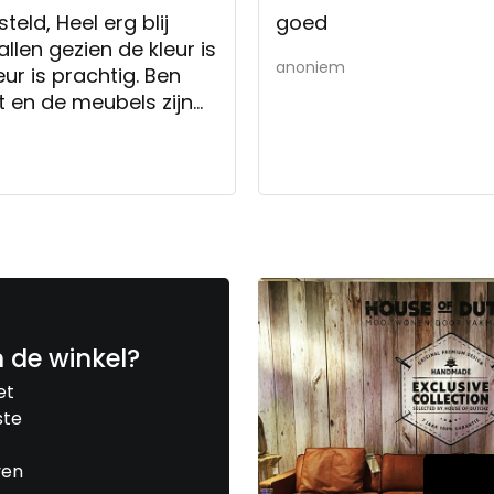
eld, Heel erg blij
goed
len gezien de kleur is
anoniem
ur is prachtig. Ben
en de meubels zijn
teld, Ik ben er heel
gehouden voor wat
als afgesproken op tijd
n de winkel?
et
ste
ven