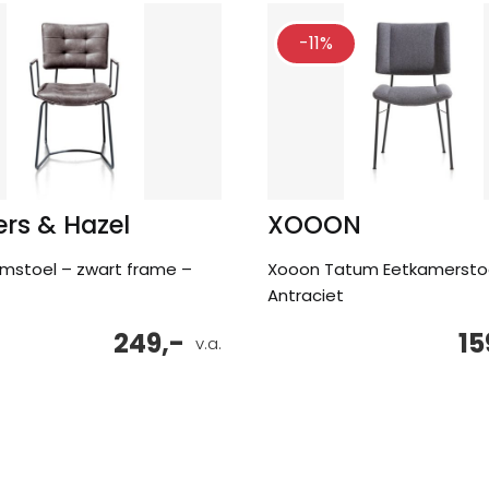
-11%
rs & Hazel
XOOON
armstoel – zwart frame –
Xooon Tatum Eetkamersto
Antraciet
249,-
15
v.a.