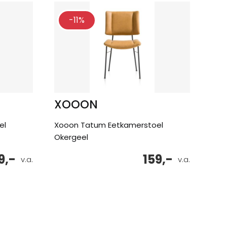
-11%
XOOON
el
Xooon Tatum Eetkamerstoel
Okergeel
9,-
159,-
v.a.
v.a.