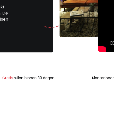
akt
. De
isen
Gratis
ruilen binnen 30 dagen
Klantenbeoo