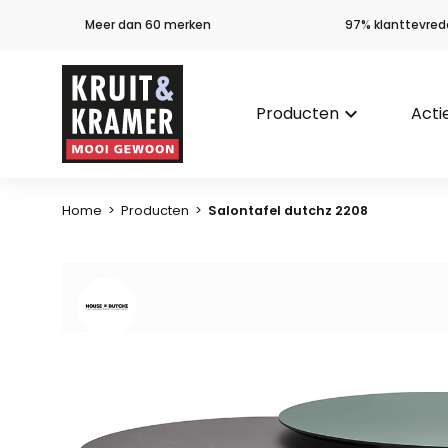
Meer dan 60 merken
97% klanttevred
Producten
keyboard_arrow_down
Acti
Home
>
Producten
>
Salontafel dutchz 2208