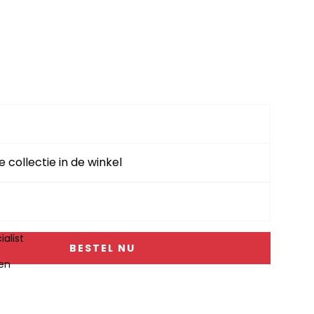
z 2208
e collectie in de winkel
alist
BESTEL NU
gen