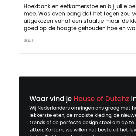
Hoekbank en eetkamerstoelen bij jullie best
mee. Was even bang dat het tegen zou val
uitgekozen vanaf een staaltje maar de kle
goed op de hoogte gehouden hoe en wat 
zoals afgesproken op tijd geleverd.
Suus
Hoekbank en eetkamerstoelen bij jullie bes
erg blij mee. Ik ben goed op de hoogte 
betreft de levering en de meubels zijn zo
geleverd.
Waar vind je
House of Dutchz
i
Wij Nederlanders omringen ons graag met h
lekkerste eten, de mooiste kleding, de nieuw
trends of de perfecte design stoel om op te
zitten. Kortom, we willen het beste uit het le