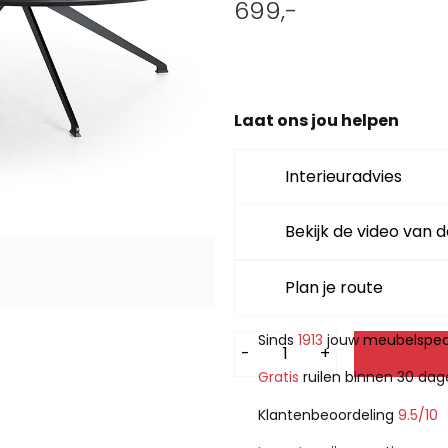
699,-
Salontafel dutch
Laat ons jou helpen
Interieuradvies
Bekijk de video van d
Plan je route
Sinds
1913
jouw
meubelspeci
Alternative:
-
+
Gratis
ruilen binnen 30 da
Klantenbeoordeling
9.5/10