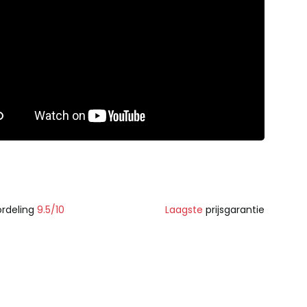
rdeling
9.5/10
Laagste
prijsgarantie