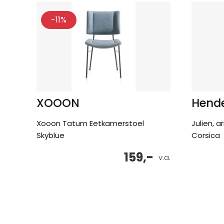
-11%
XOOON
Hende
Xooon Tatum Eetkamerstoel
Julien, 
Skyblue
Corsica
159,-
v.a.