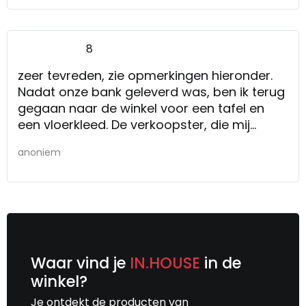
8
zeer tevreden, zie opmerkingen hieronder.
Nadat onze bank geleverd was, ben ik terug
gegaan naar de winkel voor een tafel en
een vloerkleed. De verkoopster, die mij
geholpen heeft ,was top! Met kleed en al
anoniem
door de winkel gesjouwd om te proberen bij
de bank. Zeer tevreden over de persoonlijke
aandacht en het succesvolle advies! Wij
zitten in een prachtige, nieuw ingerichte,
woonkamer.
Waar vind je
IN.HOUSE
in de
winkel?
Je ontdekt de producten van