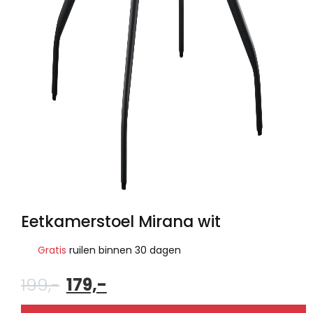
Eetkamerstoel Mirana wit
Gratis
ruilen binnen 30 dagen
Oorspronkelijke
Huidige
199,-
179,-
prijs
prijs