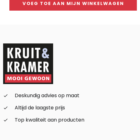
was:
is:
VOEG TOE AAN MIJN WINKELWAGEN
199,-.
179,-.
Alternative:
Deskundig advies op maat
check_small
Altijd de laagste prijs
check_small
Top kwaliteit aan producten
check_small