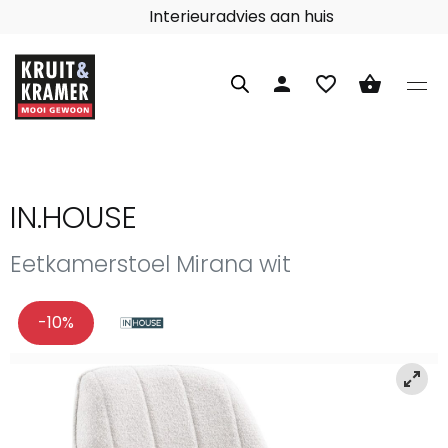
Interieuradvies aan huis
person
favorite_border
shopping_basket
IN.HOUSE
Eetkamerstoel Mirana wit
-10%