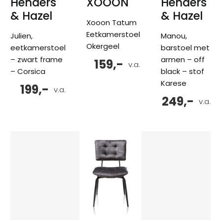
Henders
XOOON
Henders
& Hazel
& Hazel
Xooon Tatum
Eetkamerstoel
Julien,
Manou,
Okergeel
eetkamerstoel
barstoel met
– zwart frame
armen – off
159,-
v.a.
– Corsica
black – stof
Karese
199,-
v.a.
249,-
v.a.