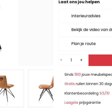
Laat ons jou helpen
Interieuradvies
Bekijk de video van d
Plan je route
Alternative:
-
+
Sinds
1913
jouw
meubelspeci
Gratis
ruilen binnen 30 da
Klantenbeoordeling
9.5/10
Laagste
prijsgarantie