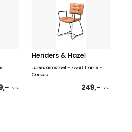
Henders & Hazel
el
Julien, armstoel – zwart frame –
Corsica
9,-
249,-
v.a.
v.a.