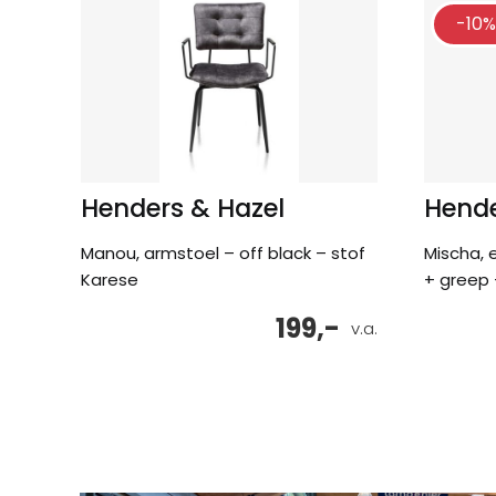
-10%
Henders & Hazel
Hende
Manou, armstoel – off black – stof
Mischa, 
Karese
+ greep 
199,-
v.a.