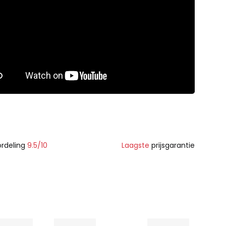
rdeling
9.5/10
Laagste
prijsgarantie