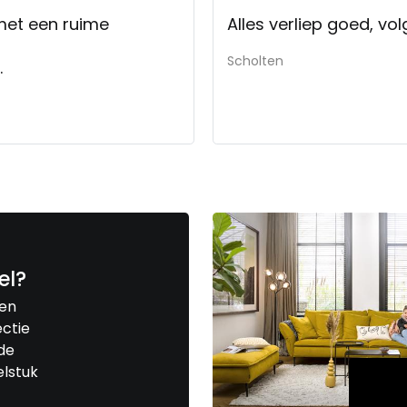
Alles verliep goed, vo
Scholten
.
el?
een
ctie
de
elstuk