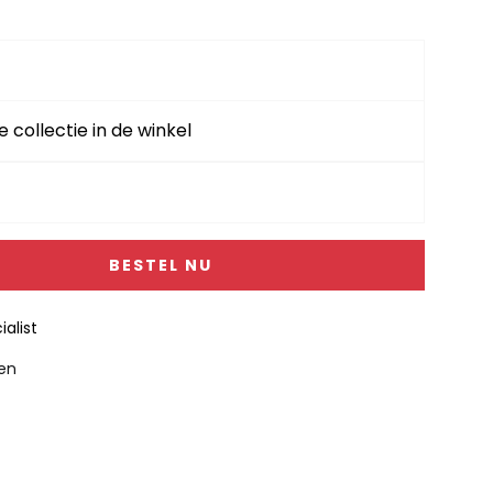
e collectie in de winkel
BESTEL NU
alist
gen