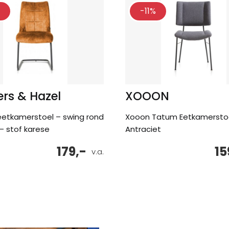
-11%
rs & Hazel
XOOON
eetkamerstoel – swing rond
Xooon Tatum Eetkamersto
– stof karese
Antraciet
179,-
15
v.a.