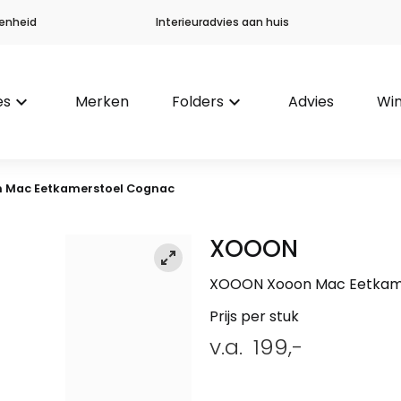
enheid
Interieuradvies aan huis
es
keyboard_arrow_down
Merken
Folders
keyboard_arrow_down
Advies
Win
 Mac Eetkamerstoel Cognac
XOOON
XOOON Xooon Mac Eetkam
Prijs per stuk
v.a.
199,-