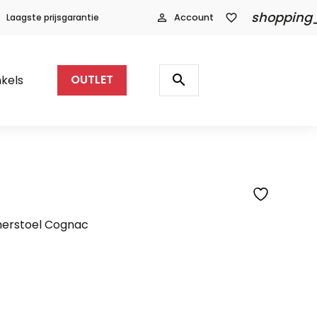
shopping
Laagste prijsgarantie
person_outline
Account
favorite_border
Producten
zoeken
search
kels
OUTLET
SFEERFOTO
erstoel Cognac