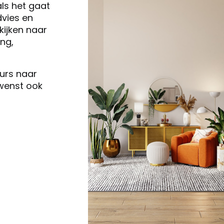
als het gaat
vies en
ijken naar
ng,
eurs naar
 wenst ook