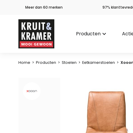
Meer dan 60 merken
97% klanttevred
Producten
keyboard_arrow_down
Acti
Home
>
Producten
>
Stoelen
>
Eetkamerstoelen
>
Xooon