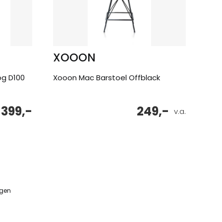
XOOON
og D100
Xooon Mac Barstoel Offblack
399,-
249,-
v.a.
ngen