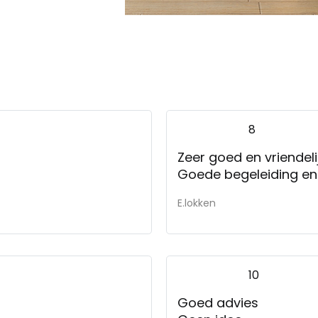
8
Zeer goed en vrien
Goede b
E.lokken
10
Goed advies