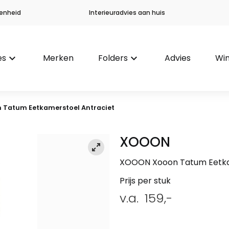
enheid
Interieuradvies aan huis
es
keyboard_arrow_down
Merken
Folders
keyboard_arrow_down
Advies
Win
 Tatum Eetkamerstoel Antraciet
XOOON
XOOON Xooon Tatum Eetka
Prijs per stuk
v.a.
159,-