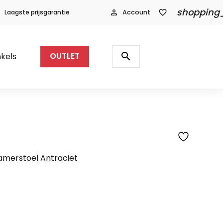
shopping
Laagste prijsgarantie
person_outline
Account
favorite_border
Producten
zoeken
search
kels
OUTLET
SFEERFOTO
merstoel Antraciet