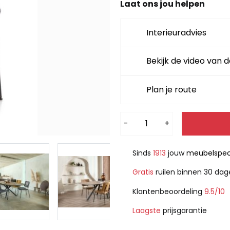
Laat ons jou helpen
Interieuradvies
Bekijk de video van d
Plan je route
Alternative:
-
+
Sinds
1913
jouw
meubelspeci
Gratis
ruilen binnen 30 da
Klantenbeoordeling
9.5/10
Laagste
prijsgarantie