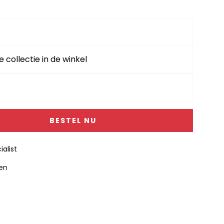
e collectie in de winkel
BESTEL NU
alist
gen