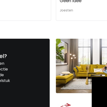
Geen idee
Joesten
el?
een
ctie
de
elstuk