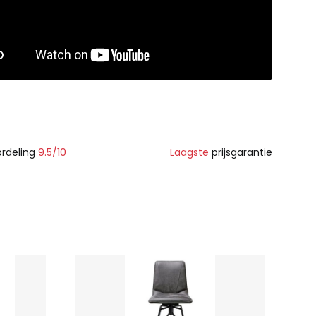
rdeling
9.5/10
Laagste
prijsgarantie