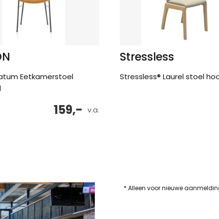
ON
Stressless
atum Eetkamerstoel
Stressless® Laurel stoel ho
l
159,-
v.a.
* Alleen voor nieuwe aanmeldi