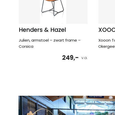
Henders & Hazel
XOO
Julien, armstoel – zwart frame –
Xooon T
Corsica
Okergee
249,-
v.a.