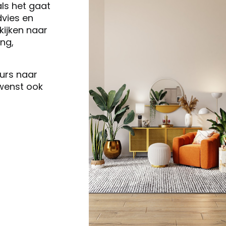
als het gaat
vies en
ijken naar
ng,
eurs naar
 wenst ook