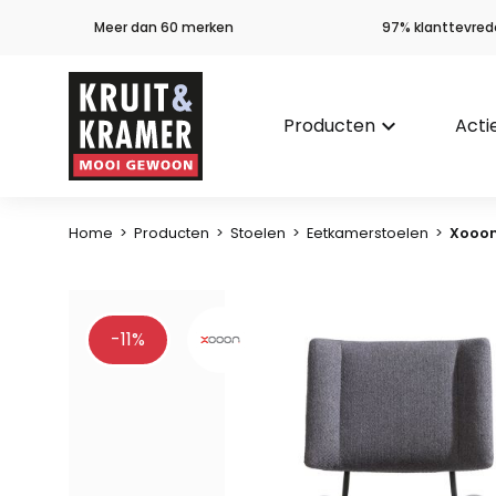
Meer dan 60 merken
97% klanttevred
Producten
keyboard_arrow_down
Acti
Home
>
Producten
>
Stoelen
>
Eetkamerstoelen
>
Xooon
-11%