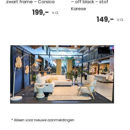
zwart frame – Corsica
– off black – stof
Karese
199,-
v.a.
149,-
v.a.
* Alleen voor nieuwe aanmeldingen