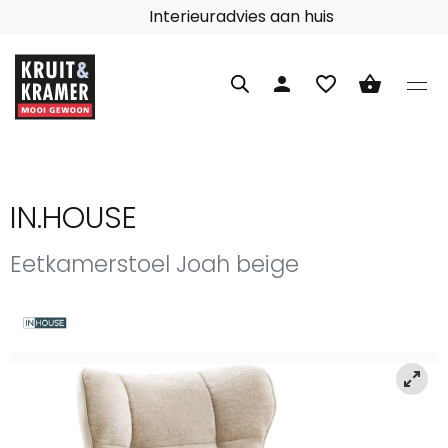
Interieuradvies aan huis
person
favorite_border
shopping_basket
IN.HOUSE
Eetkamerstoel Joah beige