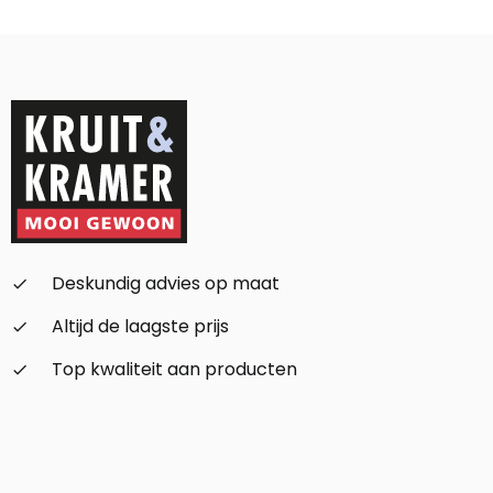
Alternative:
Deskundig advies op maat
check_small
Altijd de laagste prijs
check_small
Top kwaliteit aan producten
check_small