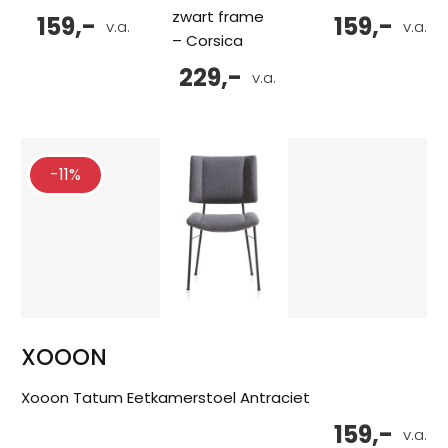
zwart frame
159,-
159,-
v.a.
v.a.
– Corsica
229,-
v.a.
-11%
XOOON
Xooon Tatum Eetkamerstoel Antraciet
159,-
v.a.