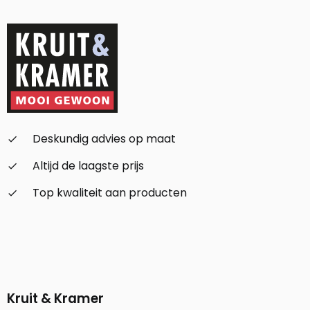
Deskundig advies op maat
check_small
Altijd de laagste prijs
check_small
Top kwaliteit aan producten
check_small
Kruit & Kramer