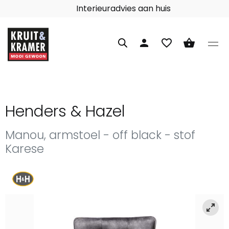
Interieuradvies aan huis
person
favorite_border
shopping_basket
Henders & Hazel
Manou, armstoel - off black - stof
Karese