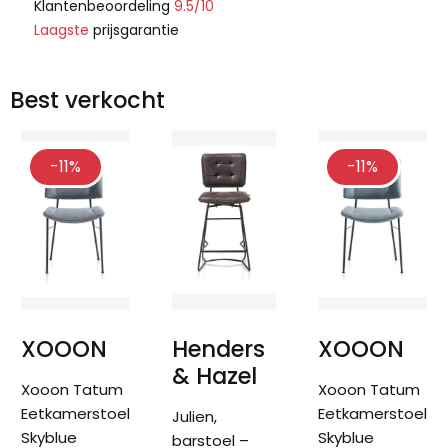
Klantenbeoordeling
9.5/10
Laagste
prijsgarantie
Best verkocht
-11%
-11%
XOOON
Henders
XOOON
& Hazel
Xooon Tatum
Xooon Tatum
Eetkamerstoel
Eetkamerstoel
Julien,
Skyblue
Skyblue
barstoel –