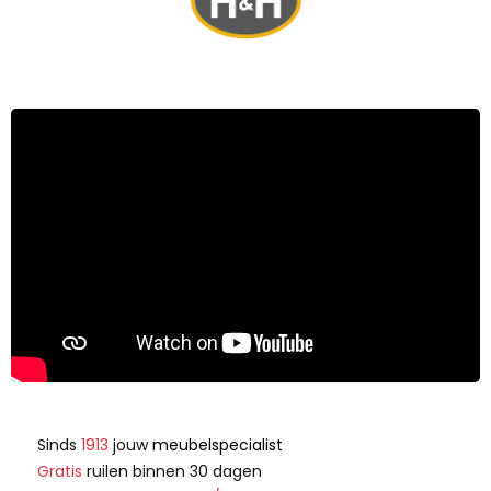
Sinds
1913
jouw
meubelspecialist
Gratis
ruilen binnen 30 dagen