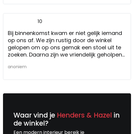
10
Bij binnenkomst kwam er niet gelijk iemand
op ons af. We zijn rustig door de winkel
gelopen om op ons gemak een stoel uit te
zoeken. Daarna zijn we vriendelijk geholpen
door een medewerker van Kruit & Kramer.
anoniem
De stoel kwam eerder dan afgesproken.
Helemaal goed.
Het personeel is goed op de hoogte van de
kwaliteit van de producten en wat er
eventueel mogelijk is op het gebied van
andere stoffering/bekleding.
Waar vind je
Henders & Hazel
in
de winkel?
Een modern interieur bereik je