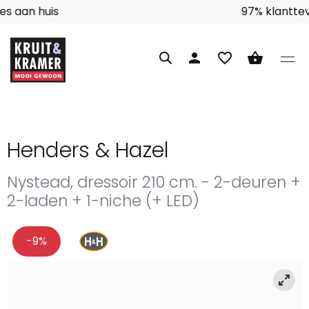
Interieuradvies aan huis
person
favorite_border
shopping_basket
Henders & Hazel
Nystead, dressoir 210 cm. - 2-deuren +
2-laden + 1-niche (+ LED)
-9%