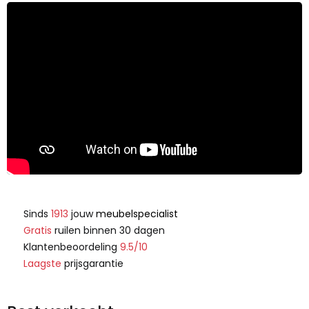
Sinds
1913
jouw
meubelspecialist
Gratis
ruilen binnen 30 dagen
Klantenbeoordeling
9.5/10
Laagste
prijsgarantie