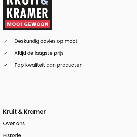
Deskundig advies op maat
check_small
Altijd de laagste prijs
check_small
Top kwaliteit aan producten
check_small
Kruit & Kramer
Over ons
Historie