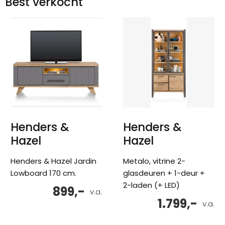
Best verkocht
Henders &
Henders &
Hazel
Hazel
Henders & Hazel Jardin
Metalo, vitrine 2-
Lowboard 170 cm.
glasdeuren + 1-deur +
2-laden (+ LED)
899,-
v.a.
1.799,-
v.a.