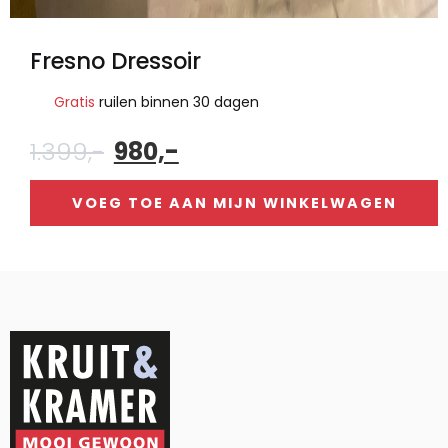
Fresno Dressoir
Gratis
ruilen binnen 30 dagen
Oorspronkelijke
Huidige
1.399,-
980,-
prijs
prijs
was:
is:
VOEG TOE AAN MIJN WINKELWAGEN
1.399,-.
980,-.
Alternative: