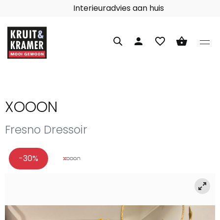
Interieuradvies aan huis
person
favorite_border
shopping_basket
XOOON
Fresno Dressoir
-30%