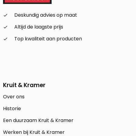
Deskundig advies op maat
check_small
Altijd de laagste prijs
check_small
Top kwaliteit aan producten
check_small
Kruit & Kramer
Over ons
Historie
Een duurzaam Kruit & Kramer
Werken bij Kruit & Kramer