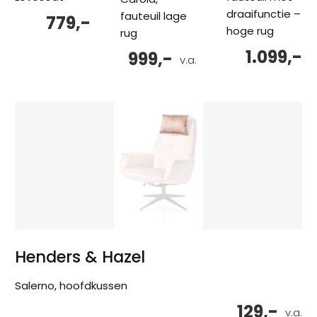
draaifunctie –
fauteuil lage
779,-
hoge rug
rug
1.099,-
999,-
v.a.
Henders & Hazel
Salerno, hoofdkussen
129,-
v.a.