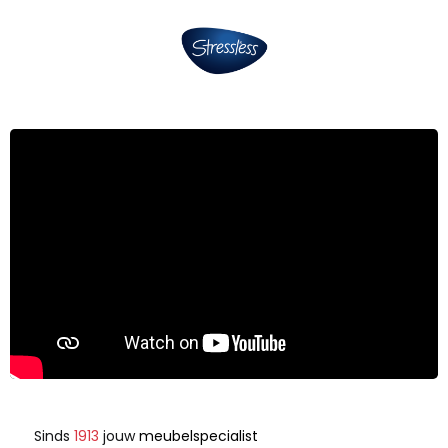
Sinds
1913
jouw
meubelspecialist