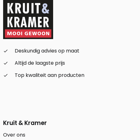
Deskundig advies op maat
check_small
Altijd de laagste prijs
check_small
Top kwaliteit aan producten
check_small
Kruit & Kramer
Over ons