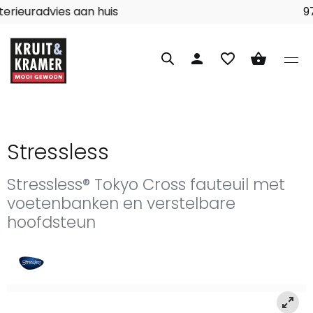
Interieuradvies aan huis
person
favorite_border
shopping_basket
Stressless
Stressless® Tokyo Cross fauteuil met
voetenbanken en verstelbare
hoofdsteun