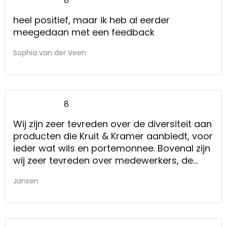
8
heel positief, maar ik heb al eerder
meegedaan met een feedback
Sophia van der Veen
8
Wij zijn zeer tevreden over de diversiteit aan
producten die Kruit & Kramer aanbiedt, voor
ieder wat wils en portemonnee. Bovenal zijn
wij zeer tevreden over medewerkers, de
klantvriendelijkheid en de service.
Jansen
Op dit moment zijn wij zeer content en
genieten van onze spullen.