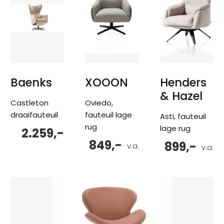
Baenks
XOOON
Henders
& Hazel
Castleton
Oviedo,
draaifauteuil
fauteuil lage
Asti, fauteuil
rug
lage rug
2.259,-
849,-
899,-
v.a.
v.a.