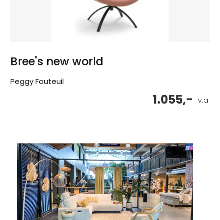
Bree's new world
Peggy Fauteuil
1.055,-
v.a.