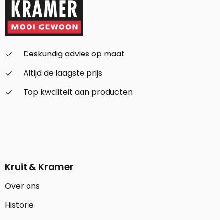
Deskundig advies op maat
check_small
Altijd de laagste prijs
check_small
Top kwaliteit aan producten
check_small
Kruit & Kramer
Over ons
Historie