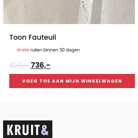
Toon Fauteuil
Gratis
ruilen binnen 30 dagen
Oorspronkelijke
Huidige
920,-
736,-
prijs
prijs
was:
is:
VOEG TOE AAN MIJN WINKELWAGEN
920,-.
736,-.
Alternative: