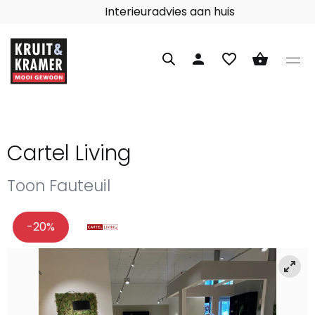
Interieuradvies aan huis
person
favorite_border
shopping_basket
Cartel Living
Toon Fauteuil
-20%