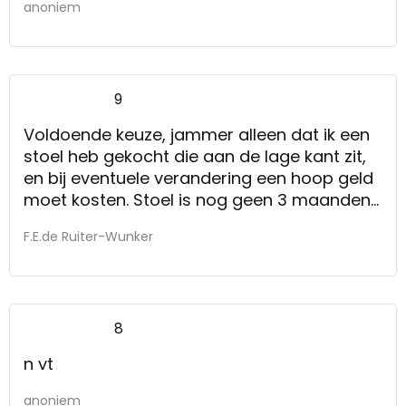
anoniem
9
Voldoende keuze, jammer alleen dat ik een
stoel heb gekocht die aan de lage kant zit,
en bij eventuele verandering een hoop geld
moet kosten. Stoel is nog geen 3 maanden
oud en waar ik wel lang plezier van hoop te
F.E.de Ruiter-Wunker
hebben.
8
n vt
anoniem