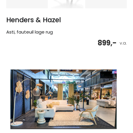
Henders & Hazel
Asti, fauteuil lage rug
899,-
v.a.