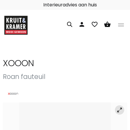
Interieuradvies aan huis
person
favorite_border
shopping_basket
XOOON
Roan fauteuil