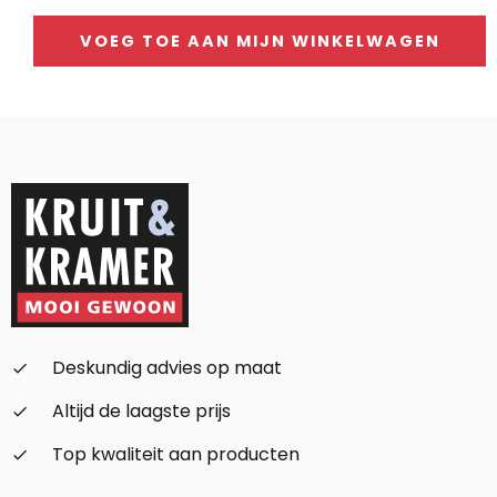
VOEG TOE AAN MIJN WINKELWAGEN
Alternative:
Deskundig advies op maat
check_small
Altijd de laagste prijs
check_small
Top kwaliteit aan producten
check_small