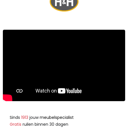
Sinds
1913
jouw
meubelspecialist
Gratis
ruilen binnen 30 dagen