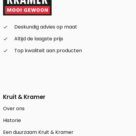
Deskundig advies op maat
check_small
Altijd de laagste prijs
check_small
Top kwaliteit aan producten
check_small
Kruit & Kramer
Over ons
Historie
Een duurzaam Kruit & Kramer