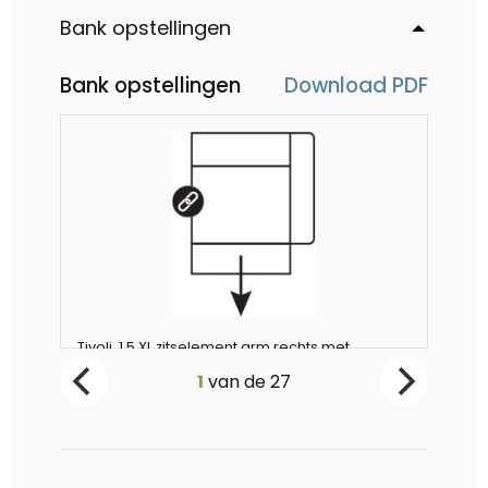
Bank opstellingen
Bank opstellingen
Download PDF
Tivoli, 1,5 XL zitselement arm rechts met
Tiv
V
relaxfunctie (1x 2 motoren)
1
van de
27
Vanaf €1099
-
-
0
+