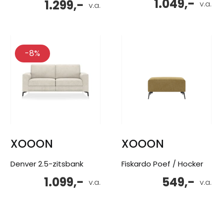
1.049,-
1.299,-
v.a.
v.a.
-8%
XOOON
XOOON
Denver 2.5-zitsbank
Fiskardo Poef / Hocker
1.099,-
549,-
v.a.
v.a.