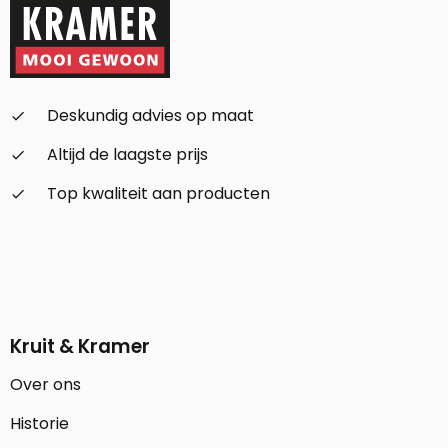
Deskundig advies op maat
check_small
Altijd de laagste prijs
check_small
Top kwaliteit aan producten
check_small
Kruit & Kramer
Over ons
Historie