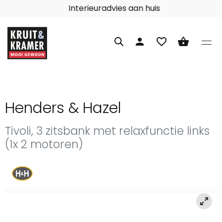
Interieuradvies aan huis
person
favorite_border
shopping_basket
Henders & Hazel
Tivoli, 3 zitsbank met relaxfunctie links
(1x 2 motoren)