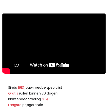
Sinds
1913
jouw
meubelspecialist
Gratis
ruilen binnen 30 dagen
Klantenbeoordeling
9.5/10
Laagste
prijsgarantie