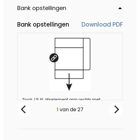
Bank opstellingen
Bank opstellingen
Download PDF
Tivoli, 1,5 XL zitselement arm rechts met
Tiv
V
relaxfunctie (1x 2 motoren)
1
van de
27
Vanaf €1099
-
-
0
+