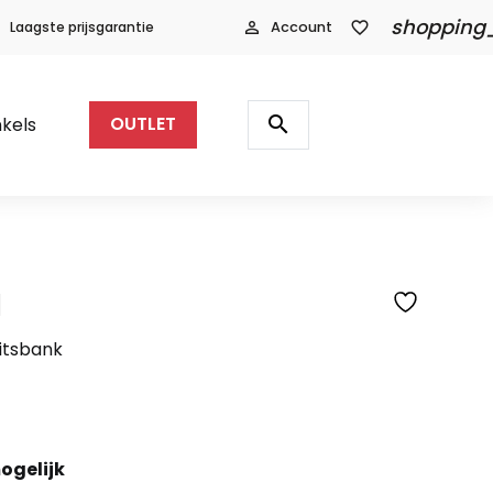
shopping
Laagste prijsgarantie
person_outline
Account
favorite_border
Producten
zoeken
search
kels
OUTLET
l
SFEERFOTO
zitsbank
ogelijk