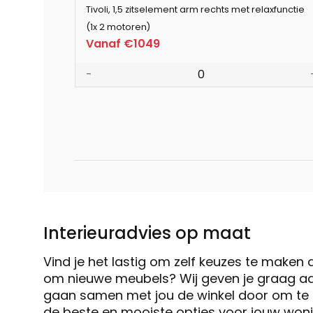
Tivoli, 1,5 zitselement arm rechts met relaxfunctie
(1x 2 motoren)
Vanaf €1049
-
0
Interieuradvies op maat
Vind je het lastig om zelf keuzes te maken 
om nieuwe meubels? Wij geven je graag ad
gaan samen met jou de winkel door om te k
de beste en mooiste opties voor jouw woni