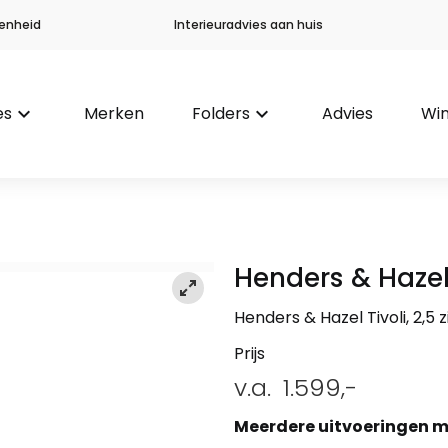
enheid
Interieuradvies aan huis
es
keyboard_arrow_down
Merken
Folders
keyboard_arrow_down
Advies
Win
Henders & Haze
Henders & Hazel Tivoli, 2,5 
Prijs
v.a.
1.599,-
Meerdere uitvoeringen m