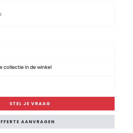
k
rechts - stof Sevilla
rechts - stof Sevilla
e collectie in de winkel
inks - stof Sevilla
STEL JE VRAAG
inks - stof Sevilla
FFERTE AANVRAGEN