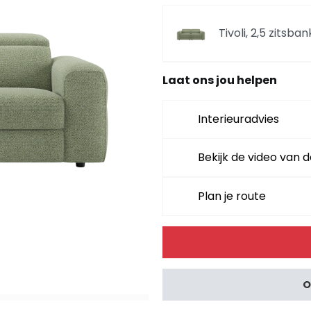
Tivoli, 2,5 zitsban
Laat ons jou helpen
Tivoli, hoekbank 
Interieuradvies
Tivoli, hoekbank 
Bekijk de video van d
Plan je route
Tivoli, hoekbank l
Alternative:
Tivoli, hoekbank l
O