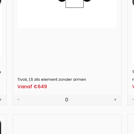
e
T
Tivoli, 1,5 zits element zonder armen
Vanaf €649
+
-
0
+