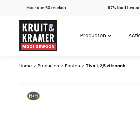
Meer dan 60 merken
97% klanttevred
Producten
keyboard_arrow_down
Acti
Home
>
Producten
>
Banken
>
Tivoli, 2,5 zitsbank