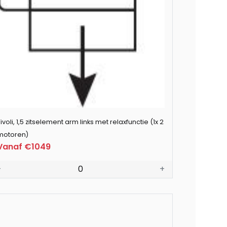
ivoli, 1,5 zitselement arm links met relaxfunctie (1x 2
motoren)
Vanaf €1049
-
0
+