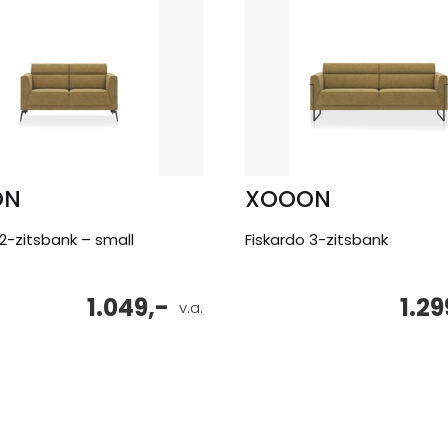
ON
XOOON
 2-zitsbank – small
Fiskardo 3-zitsbank
1.049,-
1.29
v.a.