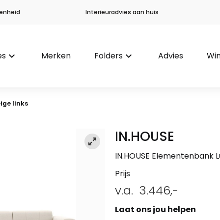
enheid
Interieuradvies aan huis
es
keyboard_arrow_down
Merken
Folders
keyboard_arrow_down
Advies
Win
ge links
IN.HOUSE
IN.HOUSE Elementenbank Lur
Prijs
v.a.
3.446,-
Laat ons jou helpen