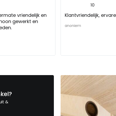
10
ermate vriendelijk en
Klantvriendelijk, erva
schoon gewerkt en
anoniem
eden.
nkel?
uit &