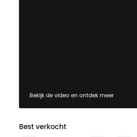
Sinds
1913
jouw
meubelspecialist
Bekijk de video en ontdek meer
Best verkocht