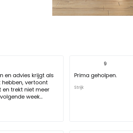
9
n en advies krijgt als
Prima geholpen.
t hebben, vertoont
Strijk
t en trekt niet meer
 volgende week
r gekeken. We
vredenheid wordt