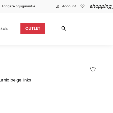
shopping
Laagste prijsgarantie
person_outline
Account
favorite_border
Producten
zoeken
search
kels
OUTLET
nio beige links