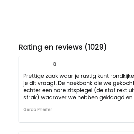
Rating en reviews (1029)
8
Prettige zaak waar je rustig kunt rondkijke
je dit vraagt. De hoekbank die we gekoch
echter een nare zitspiegel (de stof rekt ui
strak) waarover we hebben geklaagd en
hebben we een afspraak en wordt er naa
Gerda Pheifer
vertrouwen erop dat onze klacht naar te
opgelost.
nee