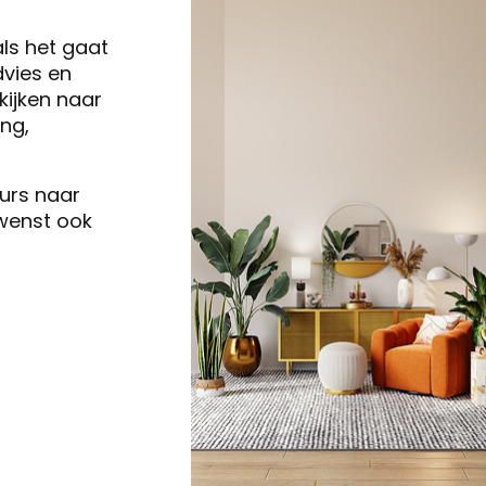
als het gaat
vies en
ijken naar
ng,
eurs naar
 wenst ook