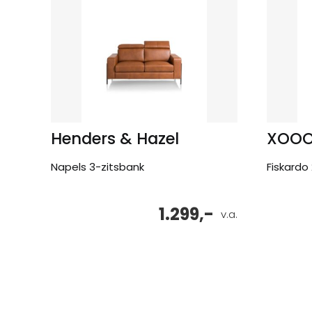
Henders & Hazel
XOO
Napels 3-zitsbank
Fiskardo
1.299,-
v.a.