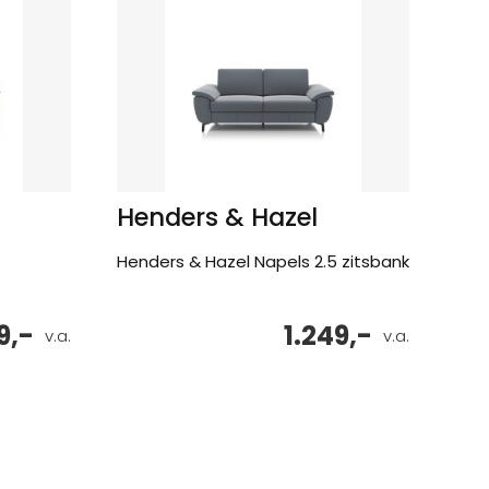
Henders & Hazel
Henders & Hazel Napels 2.5 zitsbank
9,-
1.249,-
v.a.
v.a.