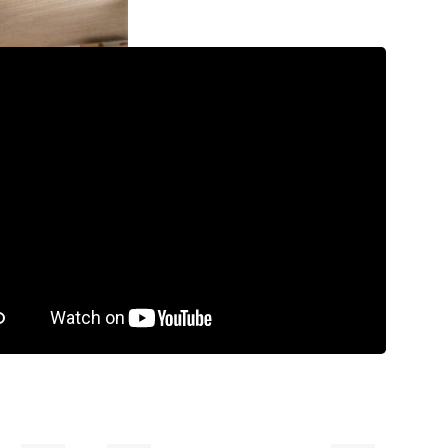
rdeling
9.5/10
Laagste
prijsgarantie