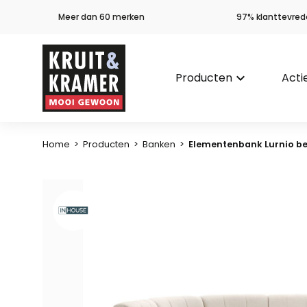
Meer dan 60 merken
97% klanttevred
Producten
keyboard_arrow_down
Acti
Home
>
Producten
>
Banken
>
Elementenbank Lurnio bei