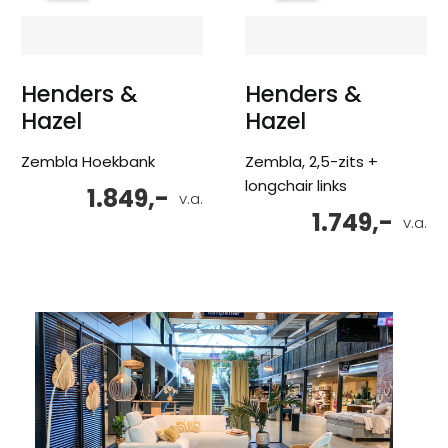
Henders &
Henders &
Hazel
Hazel
Zembla Hoekbank
Zembla, 2,5-zits +
longchair links
1.849,-
v.a.
1.749,-
v.a.