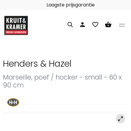
an 60 merken
Laagste
person
favorite_border
shopping_basket
Henders & Hazel
Marseille, poef / hocker - small - 60 x
90 cm