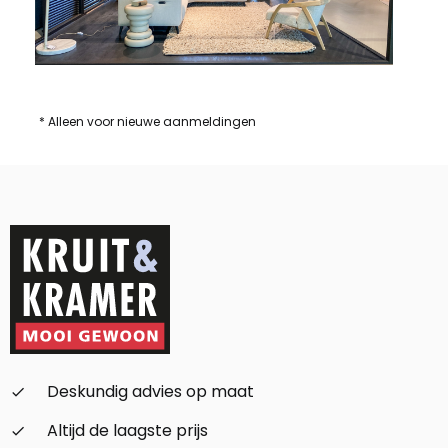
* Alleen voor nieuwe aanmeldingen
Deskundig advies op maat
check_small
Altijd de laagste prijs
check_small