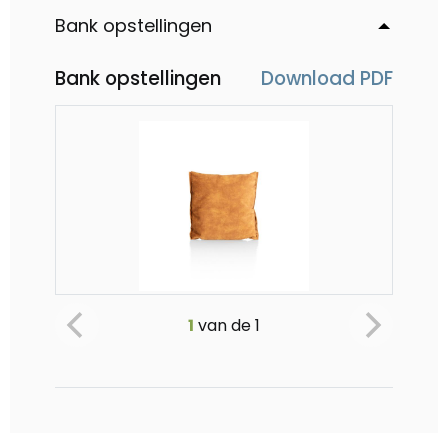
Bank opstellingen
Bank opstellingen
Download PDF
Marseille, kussen
1
van de
1
Vanaf €69
-
0
+