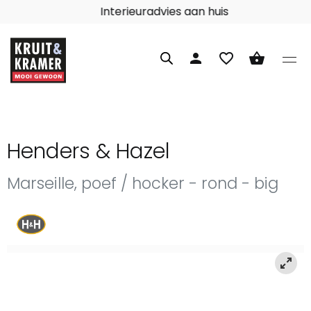
Interieuradvies aan huis
person
favorite_border
shopping_basket
Henders & Hazel
Marseille, poef / hocker - rond - big