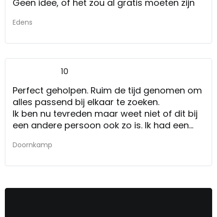
Geen idee, of het zou al gratis moeten zijn
Edens
10
Perfect geholpen. Ruim de tijd genomen om
alles passend bij elkaar te zoeken.
Ik ben nu tevreden maar weet niet of dit bij
een andere persoon ook zo is. Ik had een
afspraak en daarna vervolgafspraak. Ik
Doornkamp
moet wel zeggen dat als je net de zaak
binnenkomt er weinig verkopers zijn die je
helpen. Zijn een beetje onzichtbaar, moet
dus echt de winkel rondlopen om iemand te
vangen.