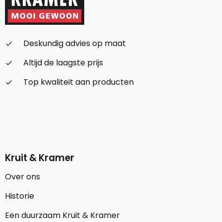
Deskundig advies op maat
check_small
Altijd de laagste prijs
check_small
Top kwaliteit aan producten
check_small
Kruit & Kramer
Over ons
Historie
Een duurzaam Kruit & Kramer