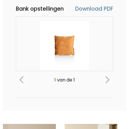
Bank opstellingen
Download PDF
Marseille, kussen
1
van de
1
Vanaf €69
-
0
+