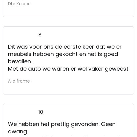
Dhr Kuiper
gezien in de winkel op ons thuisadres in
Amsterdam bezorgd kregen. Dat ging heel
soepel en snel.
8
Dit was voor ons de eerste keer dat we er
meubels hebben gekocht en het is goed
bevallen .
Met de auto we waren er wel vaker geweest
Alie frome
10
We hebben het prettig gevonden. Geen
dwang.