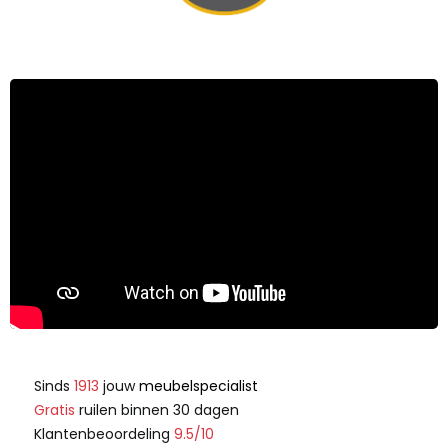
Sinds
1913
jouw
meubelspecialist
Gratis
ruilen binnen 30 dagen
Klantenbeoordeling
9.5/10