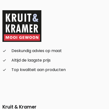
Deskundig advies op maat
check_small
Altijd de laagste prijs
check_small
Top kwaliteit aan producten
check_small
Kruit & Kramer