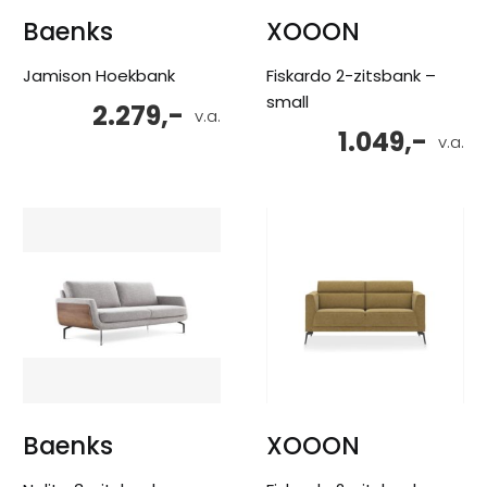
Baenks
XOOON
Jamison Hoekbank
Fiskardo 2-zitsbank –
small
2.279,-
v.a.
1.049,-
v.a.
Baenks
XOOON