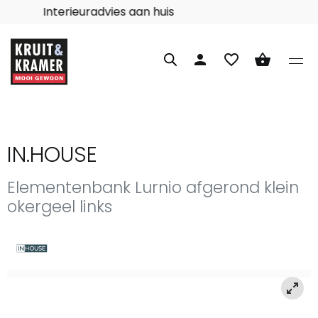
Interieuradvies aan huis
person
favorite_border
shopping_basket
IN.HOUSE
Elementenbank Lurnio afgerond klein
okergeel links