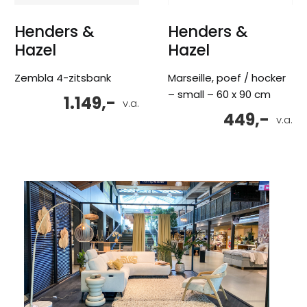
Henders &
Henders &
Hazel
Hazel
Zembla 4-zitsbank
Marseille, poef / hocker
– small – 60 x 90 cm
1.149,-
v.a.
449,-
v.a.