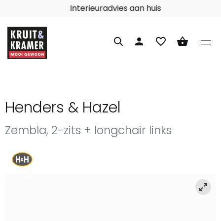
Interieuradvies aan huis
person
favorite_border
shopping_basket
Henders & Hazel
Zembla, 2-zits + longchair links