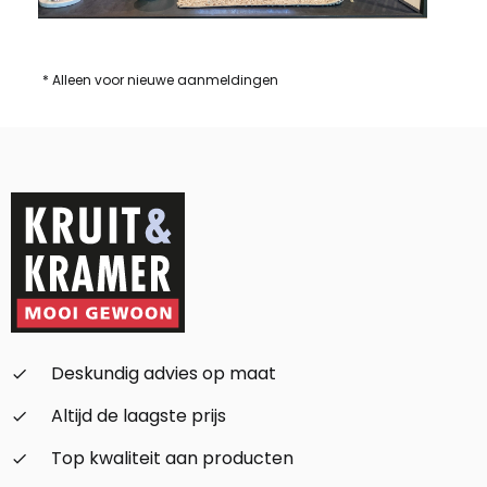
* Alleen voor nieuwe aanmeldingen
Deskundig advies op maat
check_small
Altijd de laagste prijs
check_small
Top kwaliteit aan producten
check_small