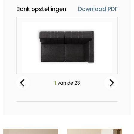
Bank opstellingen
Download PDF
Zembla, 2-zits arm rechts
Ze
1
van de
23
Vanaf €849
V
-
0
+
-