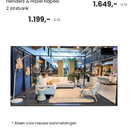
Henders & Hazel Napels
1.649,-
v.a.
2 zitsbank
1.199,-
v.a.
* Alleen voor nieuwe aanmeldingen