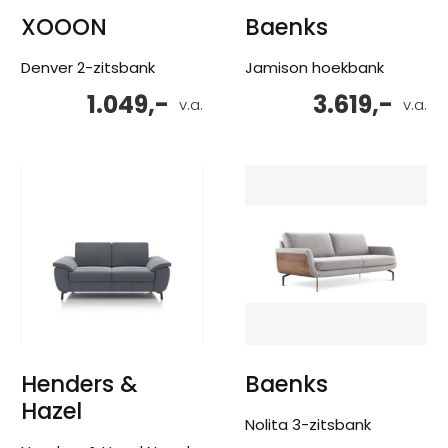
XOOON
Baenks
Denver 2-zitsbank
Jamison hoekbank
1.049,-
3.619,-
v.a.
v.a.
Henders &
Baenks
Hazel
Nolita 3-zitsbank