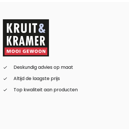
Deskundig advies op maat
check_small
Altijd de laagste prijs
check_small
Top kwaliteit aan producten
check_small