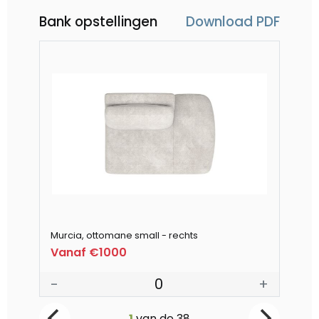
Bank opstellingen
Download PDF
Murcia, ottomane small - rechts
Mu
Vanaf €1000
V
-
0
+
-
1
van de
38