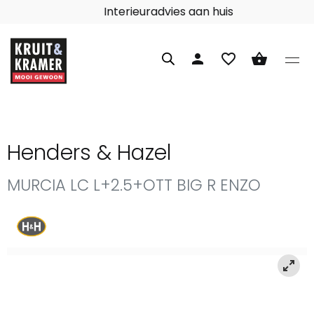
Interieuradvies aan huis
person
favorite_border
shopping_basket
Henders & Hazel
MURCIA LC L+2.5+OTT BIG R ENZO