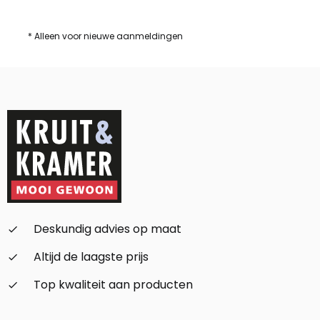
* Alleen voor nieuwe aanmeldingen
Deskundig advies op maat
check_small
Altijd de laagste prijs
check_small
Top kwaliteit aan producten
check_small