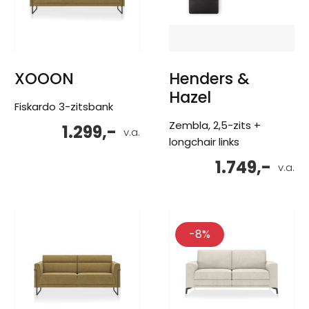
XOOON
Henders &
Hazel
Fiskardo 3-zitsbank
Zembla, 2,5-zits +
1.299,-
v.a.
longchair links
1.749,-
v.a.
-8%