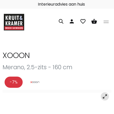
Interieuradvies aan huis
person
favorite_border
shopping_basket
XOOON
Merano, 2.5-zits - 160 cm
-7%