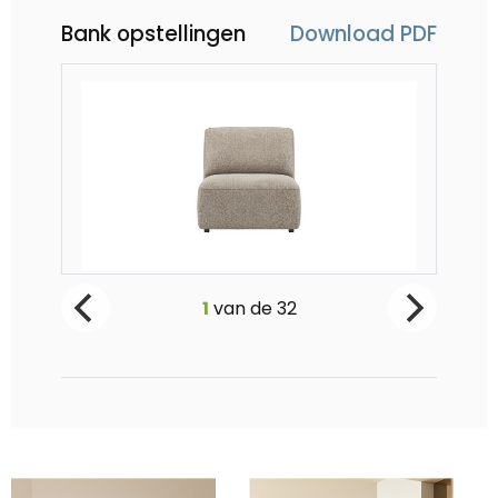
Bank opstellingen
Download PDF
Merano, 1-zits - zonder armen
Mer
1
van de
32
Vanaf €679
Va
-
0
+
-