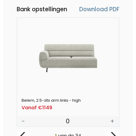
Bank opstellingen
Download PDF
Belem, 2.5-zits arm links - high
Bel
Vanaf €1149
V
-
0
+
-
1
van de
34