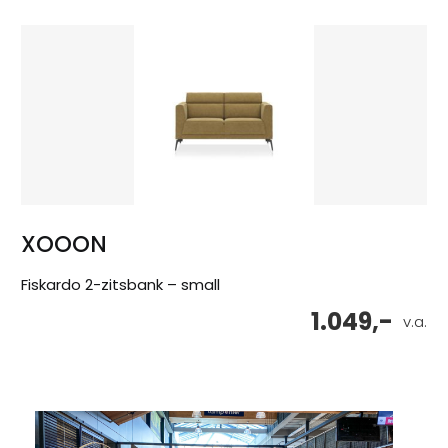
XOOON
Fiskardo 2-zitsbank – small
1.049,-
v.a.