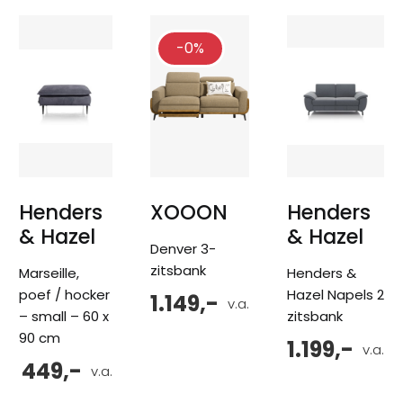
-0%
Henders
XOOON
Henders
& Hazel
& Hazel
Denver 3-
zitsbank
Marseille,
Henders &
poef / hocker
Hazel Napels 2
1.149,-
v.a.
– small – 60 x
zitsbank
90 cm
1.199,-
v.a.
449,-
v.a.