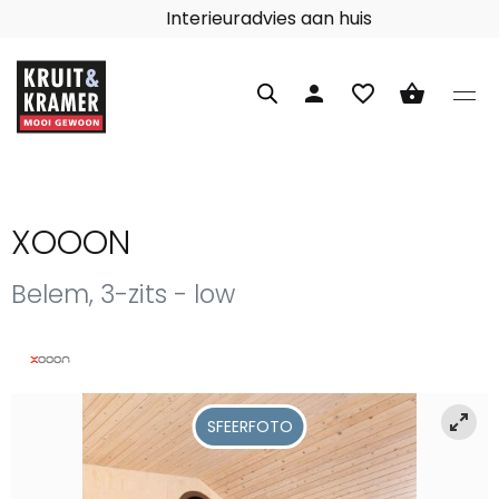
Interieuradvies aan huis
person
favorite_border
shopping_basket
XOOON
Belem, 3-zits - low
SFEERFOTO