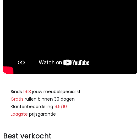
Sinds
1913
jouw
meubelspecialist
Gratis
ruilen binnen 30 dagen
Klantenbeoordeling
9.5/10
Laagste
prijsgarantie
Best verkocht