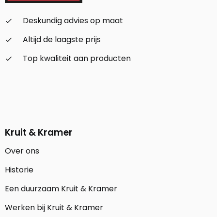
Deskundig advies op maat
check_small
Altijd de laagste prijs
check_small
Top kwaliteit aan producten
check_small
Kruit & Kramer
Over ons
Historie
Een duurzaam Kruit & Kramer
Werken bij Kruit & Kramer