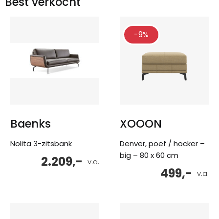
Best verkocht
-9%
Baenks
XOOON
Nolita 3-zitsbank
Denver, poef / hocker –
big – 80 x 60 cm
2.209,-
v.a.
499,-
v.a.