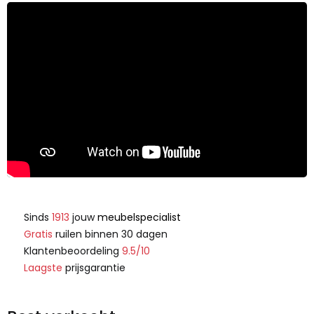
Sinds
1913
jouw
meubelspecialist
Gratis
ruilen binnen 30 dagen
Klantenbeoordeling
9.5/10
Laagste
prijsgarantie