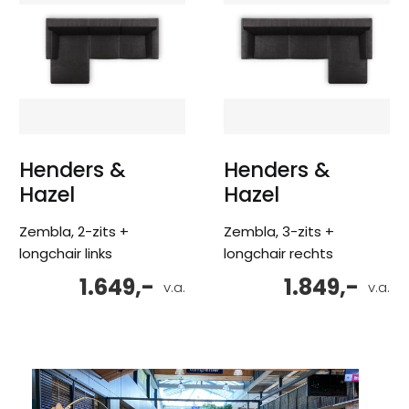
Henders &
Henders &
Hazel
Hazel
Zembla, 2-zits +
Zembla, 3-zits +
longchair links
longchair rechts
1.649,-
1.849,-
v.a.
v.a.