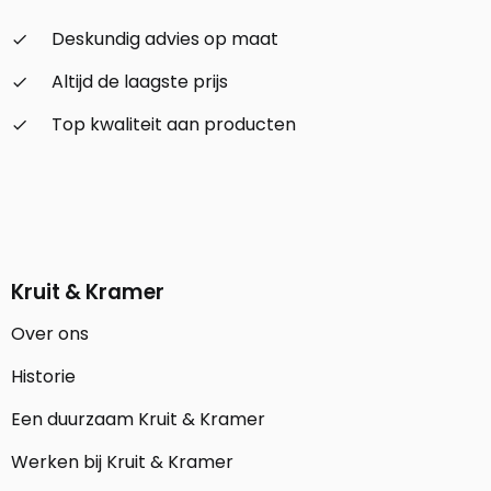
Deskundig advies op maat
check_small
Altijd de laagste prijs
check_small
Top kwaliteit aan producten
check_small
Kruit & Kramer
Over ons
Historie
Een duurzaam Kruit & Kramer
Werken bij Kruit & Kramer