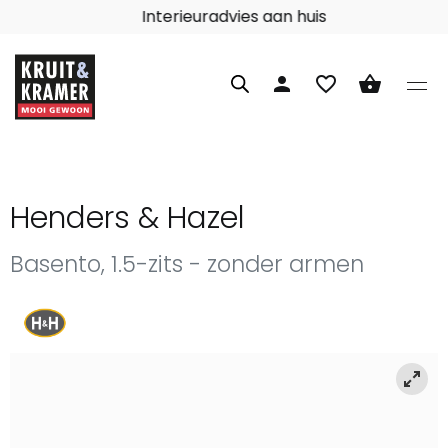
Interieuradvies aan huis
person
favorite_border
shopping_basket
Henders & Hazel
Basento, 1.5-zits - zonder armen