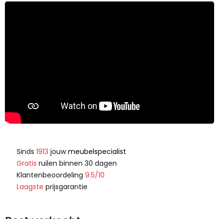
Sinds
1913
jouw
meubelspecialist
Gratis
ruilen binnen 30 dagen
Klantenbeoordeling
9.5/10
Laagste
prijsgarantie