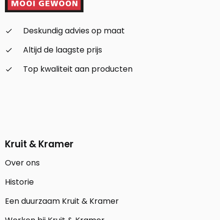
Deskundig advies op maat
check_small
Altijd de laagste prijs
check_small
Top kwaliteit aan producten
check_small
Kruit & Kramer
Over ons
Historie
Een duurzaam Kruit & Kramer