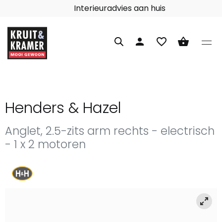
Interieuradvies aan huis
person
favorite_border
shopping_basket
Henders & Hazel
Anglet, 2.5-zits arm rechts - electrisch
- 1 x 2 motoren