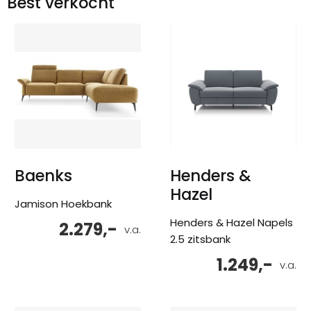
Best verkocht
Baenks
Henders &
Hazel
Jamison Hoekbank
Henders & Hazel Napels
2.279,-
v.a.
2.5 zitsbank
1.249,-
v.a.