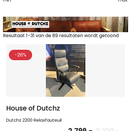
Resultaat 1–31 van de 89 resultaten wordt getoond
Gesorteerd
op
nieuwste
-26%
House of Dutchz
Dutchz 2200 Relaxfauteuil
2.799,-
3.799,-
Oor
Hu