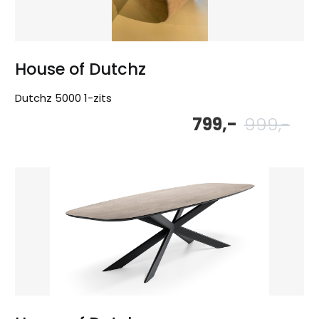
House of Dutchz
Dutchz 5000 1-zits
799,-
999,-
Oor
Hu
pri
pri
wa
is:
999
799