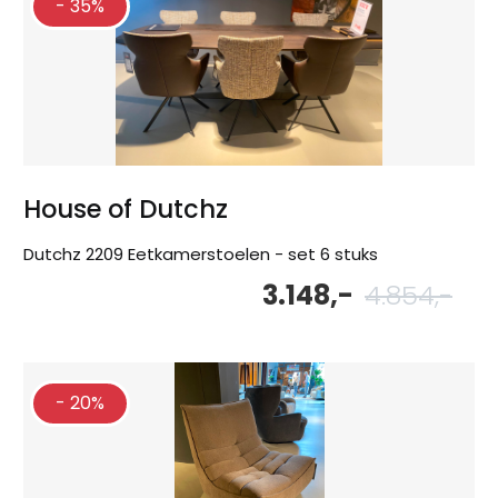
- 35%
House of Dutchz
Dutchz 2209 Eetkamerstoelen - set 6 stuks
3.148,-
4.854,-
Oor
Hu
pri
pri
wa
is:
4.8
3.1
- 20%