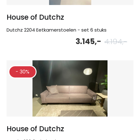
House of Dutchz
Dutchz 2204 Eetkamerstoelen - set 6 stuks
3.145,-
4.194,-
Oor
Hu
pri
pri
wa
is:
4.1
3.1
- 30%
House of Dutchz