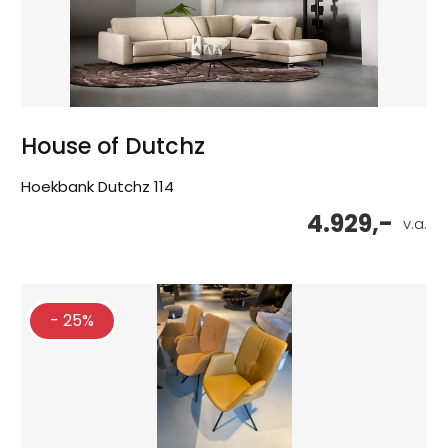
House of Dutchz
Hoekbank Dutchz 114
4.929,-
v.a.
- 25%