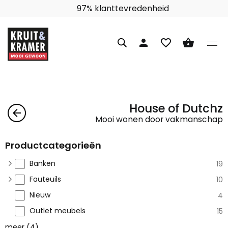
97% klanttevredenheid
person
favorite_border
shopping_basket
House of Dutchz
arrow_back
Mooi wonen door vakmanschap
Productcategorieën
Banken
19
Fauteuils
10
Nieuw
4
Outlet meubels
15
meer
(
4
)