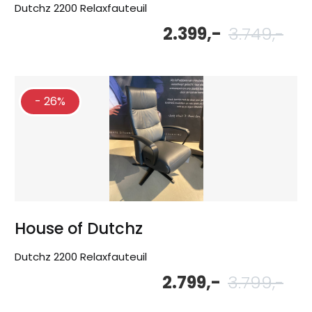
Dutchz 2200 Relaxfauteuil
2.399,-
3.749,-
Oor
Hu
pri
pri
wa
is:
3.7
2.3
- 26%
House of Dutchz
Dutchz 2200 Relaxfauteuil
2.799,-
3.799,-
Oor
Hu
pri
pri
wa
is:
3.7
2.7