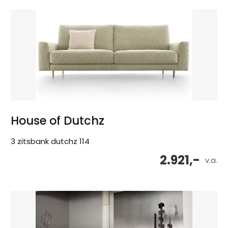
House of Dutchz
3 zitsbank dutchz 114
2.921,-
v.a.