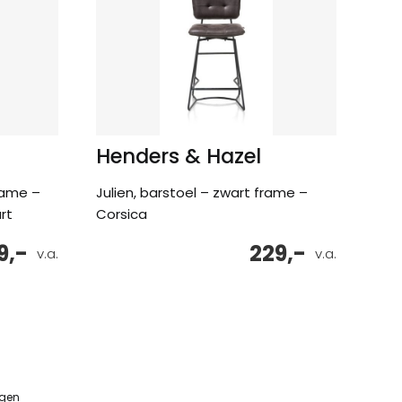
Henders & Hazel
rame –
Julien, barstoel – zwart frame –
rt
Corsica
9,-
229,-
v.a.
v.a.
ngen