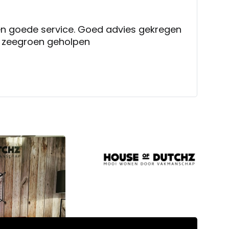
Vriendelijk personeel en goede service. Goed advies gekregen
u al zeegroen geholpen