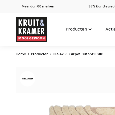
Meer dan 60 merken
97% klanttevred
Producten
keyboard_arrow_down
Acti
Home
>
Producten
>
Nieuw
>
Karpet Dutchz 3600