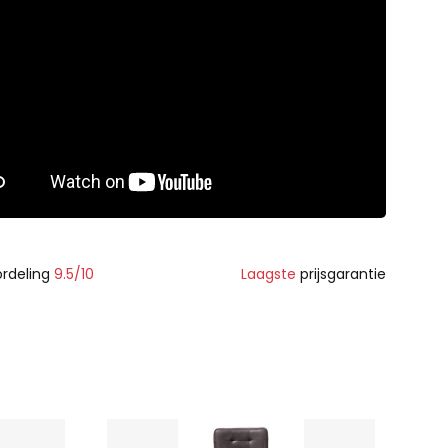
rdeling
9.5/10
Laagste
prijsgarantie