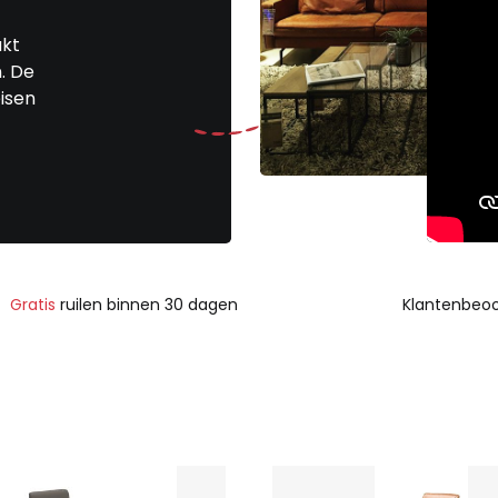
akt
. De
isen
Gratis
ruilen binnen 30 dagen
Klantenbeoo