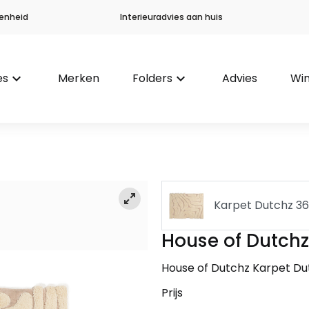
enheid
Interieuradvies aan huis
es
keyboard_arrow_down
Merken
Folders
keyboard_arrow_down
Advies
Win
Karpet Dutchz 3
House of Dutchz
Karpet Dutchz 3
House of Dutchz Karpet Du
Prijs