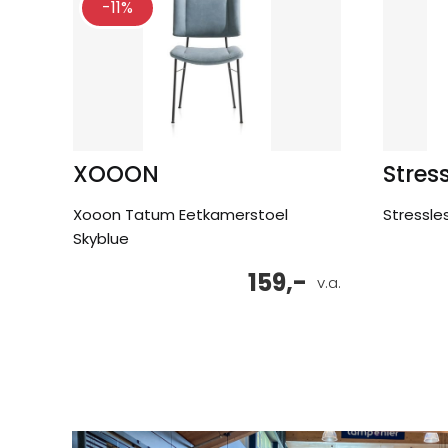
-11%
XOOON
Stres
Xooon Tatum Eetkamerstoel
Stressle
Skyblue
159,-
v.a.