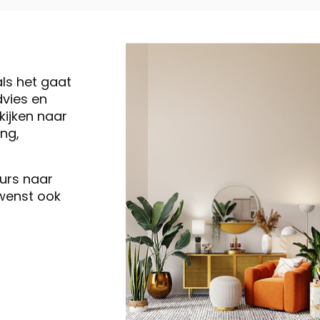
als het gaat
vies en
ijken naar
ng,
eurs naar
 wenst ook