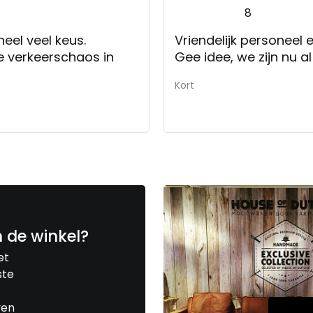
8
eel veel keus.
e verkeerschaos in
Gee idee, we zijn n
Kort
n de winkel?
et
ste
ven