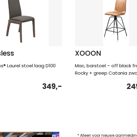
sless
XOOON
ss® Laurel stoel laag D100
Mac, barstoel – off black f
Rocky + greep Catania zwa
349,-
24
* Alleen voor nieuwe aanmeldi