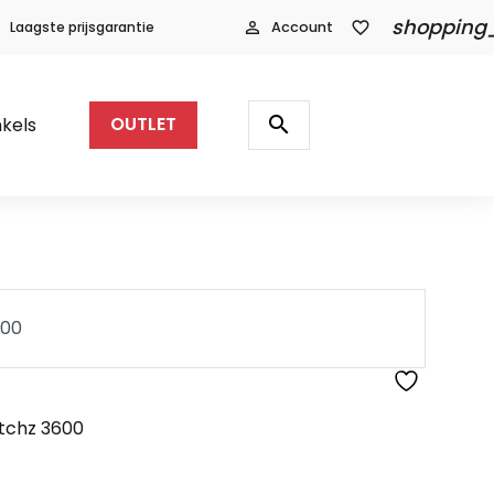
shopping
Laagste prijsgarantie
person_outline
Account
favorite_border
Producten
zoeken
search
kels
OUTLET
600
600
tchz 3600